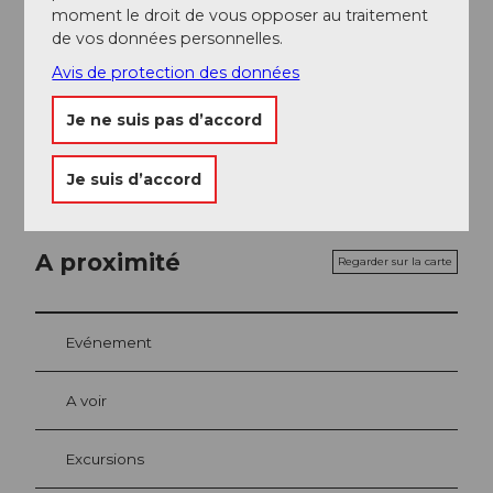
Auteur(e)
moment le droit de vous opposer au traitement
de vos données personnelles.
Nidwalden Tourismus
Avis de protection des données
Organisation
Je ne suis pas d’accord
Nidwalden Tourismus
Je suis d’accord
A proximité
Regarder sur la carte
Evénement
A voir
Excursions