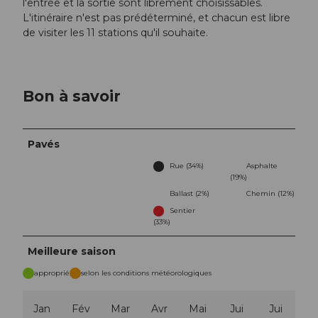
l'entrée et la sortie sont librement choisissables.
L'itinéraire n'est pas prédéterminé, et chacun est libre
de visiter les 11 stations qu'il souhaite.
Bon à savoir
Pavés
Rue (34%)
Asphalte
(19%)
Ballast (2%)
Chemin (12%)
Sentier
(33%)
Meilleure saison
approprié
selon les conditions météorologiques
Jan
Fév
Mar
Avr
Mai
Jui
Jui