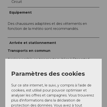
Circuit
Equipement
Des chaussures adaptées et des vêtements en
fonction de la météo sont recommandés.
Arrivée et stationnement
Transports en commun
Accès possible en transports publics à Stansstad,
Fürigen, Obbürgen ou Bürgenstock
Paramètres des cookies
Informations supplémentaires / Liens
Sur ce site internet, le suivi, y compris à l’aide de
Toutes les stations et d'autres informations sur
cookies, est utilisé pour pouvoir optimiser et
l'histoire peuvent être consultées
ici
analyser les offres et campagnes. Vous trouverez
plus d’informations dans la déclaration de
protection des données. Vous avez à tout