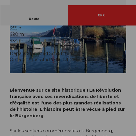
GPX
Route
3:55 h
11,63 km
490 m
490 m
434 m
913 m
479 m
Départ: Stansstad Schnitzturm
Objectif: Stansstad Schnitzturm
© Nidwalden Tourismus, franzoseneinfall.ch
© Nidwalden Tourismus, Nidwalden Tourismus
Bienvenue sur ce site historique ! La Révolution
française avec ses revendications de liberté et
d'égalité est l'une des plus grandes réalisations
de l'histoire. L'histoire peut être vécue à pied sur
le Bürgenberg.
Sur les sentiers commémoratifs du Bürgenberg,