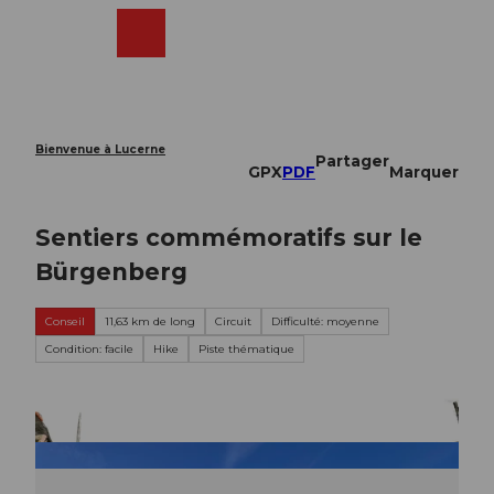
T
o
Webcams
Recherche
Menu
Shop
c
o
n
t
e
Bienvenue à Lucerne
Partager
n
GPX
PDF
Marquer
t
Sentiers commémoratifs sur le
Bürgenberg
Conseil
11,63 km de long
Circuit
Difficulté: moyenne
Condition: facile
Hike
Piste thématique