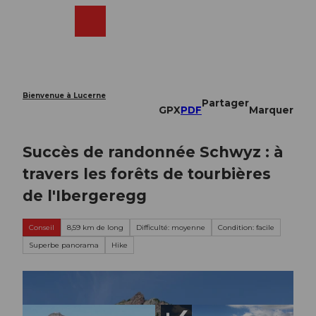
T
o
Webcams
Recherche
Menu
Shop
c
o
n
t
e
Bienvenue à Lucerne
Partager
n
GPX
PDF
Marquer
t
Succès de randonnée Schwyz : à
travers les forêts de tourbières
de l'Ibergeregg
Conseil
8,59 km de long
Difficulté: moyenne
Condition: facile
Superbe panorama
Hike