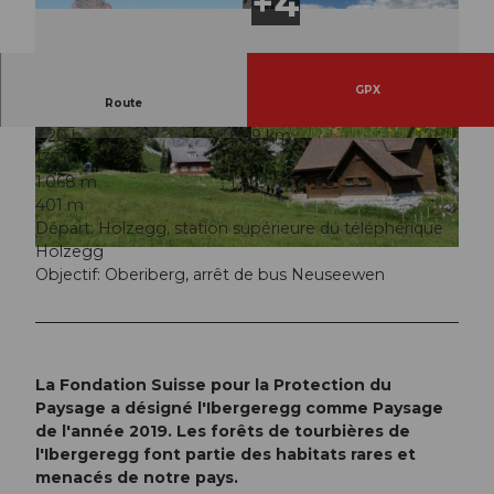
GPX
Route
2:20 h
8,59 km
© Schwyzer Wanderwege
© Erlebnisregion Mythen, Schwyzer Wanderwe
135 m
453 m
ge
1.068 m
1.469 m
401 m
Départ: Holzegg, station supérieure du téléphérique
Holzegg
© Einsiedeln-Ybrig-Zürichsee Tourismus
Objectif: Oberiberg, arrêt de bus Neuseewen
La Fondation Suisse pour la Protection du
Paysage a désigné l'Ibergeregg comme Paysage
de l'année 2019. Les forêts de tourbières de
l'Ibergeregg font partie des habitats rares et
menacés de notre pays.