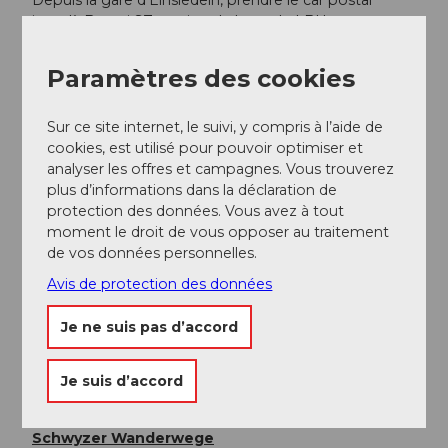
Depuis la gare d'Einsiedeln, prendre le car postal
jusqu'à Brunni SZ, station de base du LBH
Retour :
Paramètres des cookies
Depuis Oberiberg, Neuseewen, connexion directe en
bus vers Einsiedeln ou Schwyz.
Sur ce site internet, le suivi, y compris à l’aide de
cookies, est utilisé pour pouvoir optimiser et
Informations supplémentaires / Liens
analyser les offres et campagnes. Vous trouverez
plus d’informations dans la déclaration de
Région des Mythen
protection des données. Vous avez à tout
moment le droit de vous opposer au traitement
Téléphérique Holzegg
de vos données personnelles.
Région d'expérience Mythen
Avis de protection des données
Je ne suis pas d’accord
Auteur(e)
Jeannette Reichmuth
Je suis d’accord
Organisation
Schwyzer Wanderwege