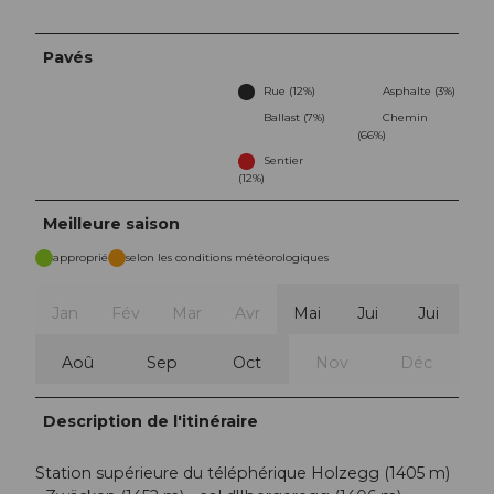
Pavés
Rue (12%)
Asphalte (3%)
Ballast (7%)
Chemin
(66%)
Sentier
(12%)
Meilleure saison
approprié
selon les conditions météorologiques
Jan
Fév
Mar
Avr
Mai
Jui
Jui
Aoû
Sep
Oct
Nov
Déc
Description de l'itinéraire
Station supérieure du téléphérique Holzegg (1405 m)