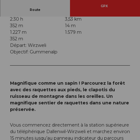
GPX
Route
2:30 h
3,53 km
352 m
14 m
1.227 m
1.579 m
352 m
Départ: Wirzweli
Objectif: Gummenalp
Magnifique comme un sapin ! Parcourez la forêt
avec des raquettes aux pieds, le clapotis du
ruisseau de montagne dans les oreilles. Un
magnifique sentier de raquettes dans une nature
préservée.
Vous commencez directement à la station supérieure
du téléphérique Dallenwil-Wirzweli et marchez environ
15 minutes jusqu’au panneau indicateur du parcours