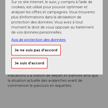
Sur ce site internet, le suivi, y compris à l’aide de
navette : +41 41 628 23 94
cookies, est utilisé pour pouvoir optimiser et
analyser les offres et campagnes. Vous trouverez
Auteur(e)
plus d’informations dans la déclaration de
protection des données. Vous avez à tout
Nidwalden Tourismus
moment le droit de vous opposer au traitement
de vos données personnelles.
Organisation
Avis de protection des données
Nidwalden Tourismus
Je ne suis pas d’accord
Consignes de sécurité
Je suis d’accord
Les chemins/parcours sont empruntés sous votre
propre responsabilité. Veuillez respecter les
indications à la station de départ et d’arrivée ainsi que
la situation actuelle des avalanches avant de
commencer le parcours en raquettes.