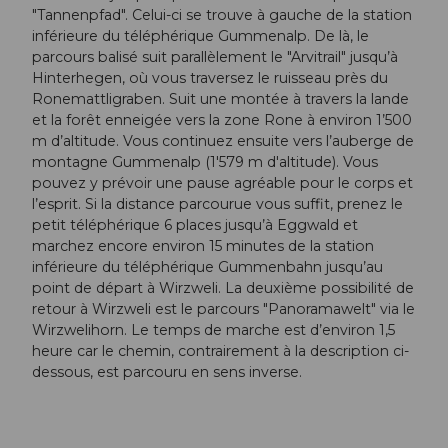
"Tannenpfad". Celui-ci se trouve à gauche de la station
inférieure du téléphérique Gummenalp. De là, le
parcours balisé suit parallèlement le "Arvitrail" jusqu’à
Hinterhegen, où vous traversez le ruisseau près du
Ronemattligraben. Suit une montée à travers la lande
et la forêt enneigée vers la zone Rone à environ 1’500
m d’altitude. Vous continuez ensuite vers l’auberge de
montagne Gummenalp (1'579 m d'altitude). Vous
pouvez y prévoir une pause agréable pour le corps et
l’esprit. Si la distance parcourue vous suffit, prenez le
petit téléphérique 6 places jusqu’à Eggwald et
marchez encore environ 15 minutes de la station
inférieure du téléphérique Gummenbahn jusqu’au
point de départ à Wirzweli. La deuxième possibilité de
retour à Wirzweli est le parcours "Panoramawelt" via le
Wirzwelihorn. Le temps de marche est d’environ 1,5
heure car le chemin, contrairement à la description ci-
dessous, est parcouru en sens inverse.