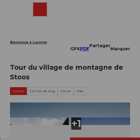
T
o
Webcams
Recherche
Menu
Shop
c
o
n
t
e
Bienvenue à Lucerne
Partager
n
GPX
PDF
Marquer
t
Tour du village de montagne de
Stoos
Conseil
2,20 km de long
Circuit
Hike