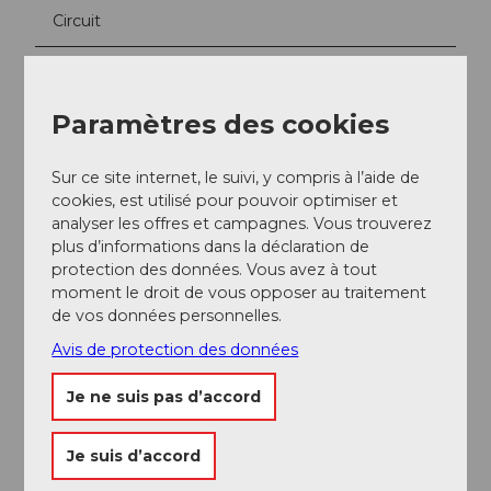
Circuit
Auteur(e)
Stoos-Muotatal Tourismus
Paramètres des cookies
Organisation
Sur ce site internet, le suivi, y compris à l’aide de
Stoos-Muotatal Tourismus
cookies, est utilisé pour pouvoir optimiser et
analyser les offres et campagnes. Vous trouverez
plus d’informations dans la déclaration de
protection des données. Vous avez à tout
moment le droit de vous opposer au traitement
de vos données personnelles.
A proximité
Regarder sur la carte
Avis de protection des données
Je ne suis pas d’accord
Evénement
Je suis d’accord
A voir