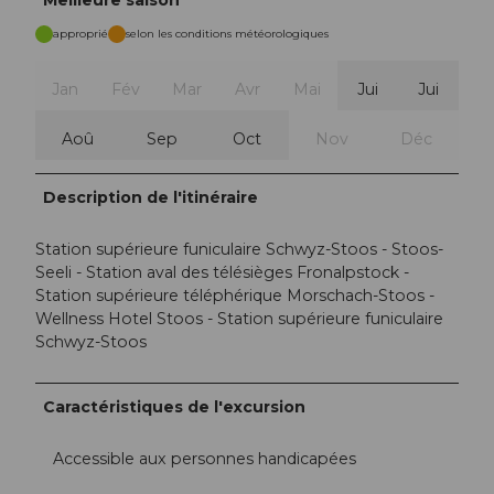
approprié
selon les conditions météorologiques
Jan
Fév
Mar
Avr
Mai
Jui
Jui
Aoû
Sep
Oct
Nov
Déc
Description de l'itinéraire
Station supérieure funiculaire Schwyz-Stoos - Stoos-
Seeli - Station aval des télésièges Fronalpstock -
Station supérieure téléphérique Morschach-Stoos -
Wellness Hotel Stoos - Station supérieure funiculaire
Schwyz-Stoos
Caractéristiques de l'excursion
Accessible aux personnes handicapées