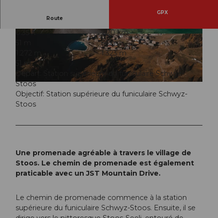
GPX
Route
0:35 h
2,20 km
© Stoos-Muotatal Tourismus, Stoos-Muotatal T
© Stoos-Muotatal Tourismus, Stoos-Muotatal T
51 m
54 m
ourismus
ourismus
1.272 m
1.323 m
51 m
Départ: Station supérieure du funiculaire Schwyz-
Stoos
© Stoos-Muotatal Tourismus, Stoos-Muotatal Tourismus
Objectif: Station supérieure du funiculaire Schwyz-
Stoos
Une promenade agréable à travers le village de
Stoos. Le chemin de promenade est également
praticable avec un JST Mountain Drive.
Le chemin de promenade commence à la station
supérieure du funiculaire Schwyz-Stoos. Ensuite, il se
dirige vers le pittoresque Stoos-Seeli, entouré de