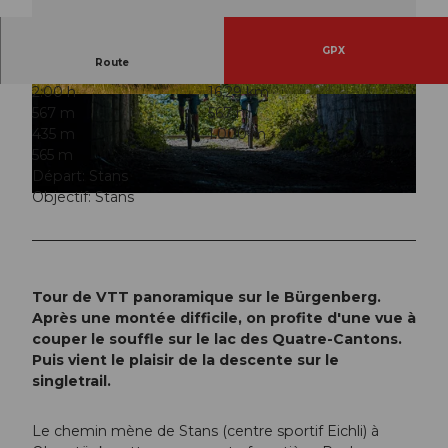
GPX
Route
2:00 h
16,29 km
© Christina Bucher, Nidwalden Tourismus
© Nidwalden Tourismus, Bikegenoss Zentralsc
567 m
567 m
hweiz
435 m
1.000 m
565 m
Départ: Stans
Objectif: Stans
© Nidwalden Tourismus, Bikegenoss Zentralschweiz
Tour de VTT panoramique sur le Bürgenberg.
Après une montée difficile, on profite d'une vue à
couper le souffle sur le lac des Quatre-Cantons.
Puis vient le plaisir de la descente sur le
singletrail.
Le chemin mène de Stans (centre sportif Eichli) à