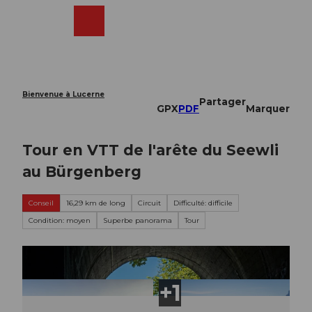
T
o
Webcams
Recherche
Menu
Shop
c
o
n
t
e
Bienvenue à Lucerne
Partager
n
GPX
PDF
Marquer
t
Tour en VTT de l'arête du Seewli
au Bürgenberg
Conseil
16,29 km de long
Circuit
Difficulté: difficile
Condition: moyen
Superbe panorama
Tour