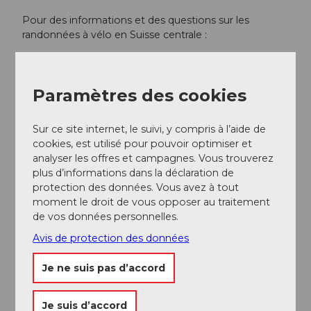
Pour des informations et des questions sur les
randonnées à vélo en Suisse centrale :
Bikegenoss Suisse centrale
www.bikegenoss.ch
Paramètres des cookies
Auteur(e)
Sur ce site internet, le suivi, y compris à l’aide de
cookies, est utilisé pour pouvoir optimiser et
Nidwalden Tourismus
analyser les offres et campagnes. Vous trouverez
plus d’informations dans la déclaration de
Organisation
protection des données. Vous avez à tout
Bikegenoss Zentralschweiz
moment le droit de vous opposer au traitement
de vos données personnelles.
Conseil de l'auteur
Avis de protection des données
E-MTB : bien adapté aux VTT électriques
Je ne suis pas d’accord
Je suis d’accord
Consignes de sécurité