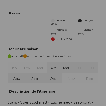
Pavés
Inconnu
Rue (5%)
(22%)
Asphalte
Chemin
(9%)
(39%)
Sentier (26%)
Meilleure saison
approprié
selon les conditions météorologiques
Jan
Fév
Mar
Avr
Mai
Jui
Jui
Aoû
Sep
Oct
Nov
Déc
Description de l'itinéraire
Stans - Ober Stöckmatt - Etschenried - Seewligrat -