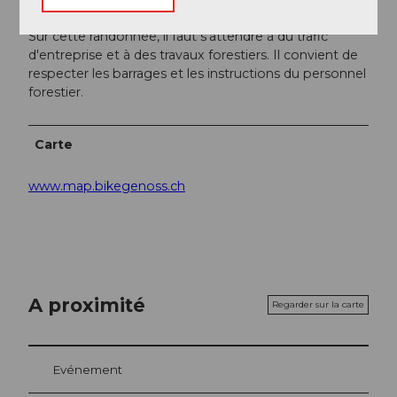
Sur cette randonnée, il faut s'attendre à du trafic
d'entreprise et à des travaux forestiers. Il convient de
respecter les barrages et les instructions du personnel
forestier.
Carte
www.map.bikegenoss.ch
A proximité
Regarder sur la carte
Evénement