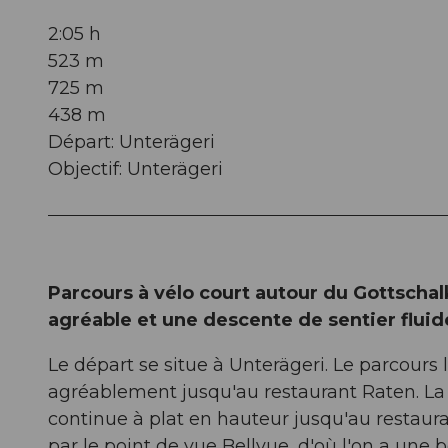
2:05 h
523 m
725 m
438 m
Départ: Unterägeri
Objectif: Unterägeri
Parcours à vélo court autour du Gottscha
agréable et une descente de sentier fluid
Le départ se situe à Unterägeri. Le parcours
agréablement jusqu'au restaurant Raten. La d
continue à plat en hauteur jusqu'au restaura
par le point de vue Bellvue, d'où l'on a une b