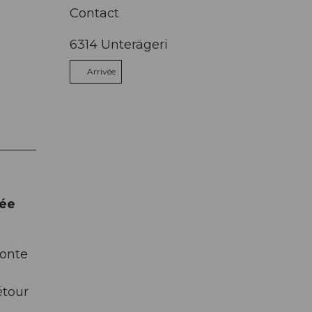
Contact
6314
Unterägeri
Arrivée
tée
monte
étour