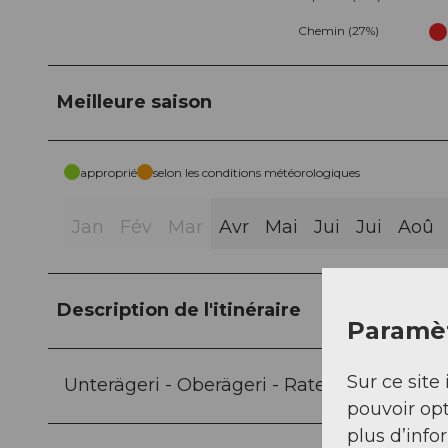
Chemin (27%)
Meilleure saison
approprié
selon les conditions météorologiques
Jan
Fév
Mar
Avr
Mai
Jui
Jui
Aoû
Description de l'itinéraire
Paramèt
Sur ce site 
Unterägeri - Oberägeri - Raten - Gottschal
pouvoir opt
plus d’info