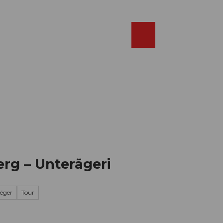
Réserver
FR
Webcams
Recherche
Shop
rg – Unterägeri
léger
Tour