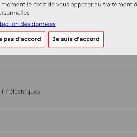
t moment le droit de vous opposer au traitement 
rsonnelles.
otection des données
s pas d’accord
Je suis d’accord
VTT électriques