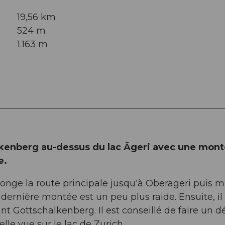
19,56 km
524 m
1.163 m
lkenberg au-dessus du lac Ägeri avec une mon
e.
 longe la route principale jusqu'à Oberägeri puis 
ernière montée est un peu plus raide. Ensuite, il
nt Gottschalkenberg. Il est conseillé de faire un d
elle vue sur le lac de Zurich.