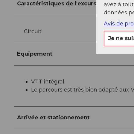
Caractéristiques de l'excursion
avez à tou
données pe
Avis de pr
Circuit
Je ne sui
Equipement
VTT intégral
Le parcours est très bien adapté aux 
Arrivée et stationnement