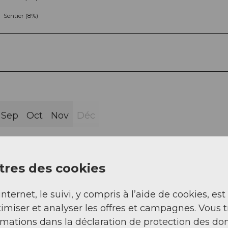
Sentier (8%)
Sep
Oct
Nov
Déc
res des cookies
internet, le suivi, y compris à l’aide de cookies, est
kenberg - Unterägeri
imiser et analyser les offres et campagnes. Vous 
rmations dans la déclaration de protection des do