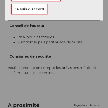
Organisation
Je suis d’accord
Région de vacances Andermatt
Conseil de l'auteur
Idéal pour les familles
Zumdorf, le plus petit village de Suisse
Consignes de sécurité
Veuillez prendre en compte les prévisions météo et
les fermetures de chemins.
A proximité
Regarder sur la carte