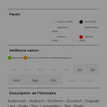
Pavés
Inconnu (3%)
Rue (12%)
Asphalte
Ballast (5%)
(46%)
Chemin
Sentier
(24%)
(10%)
Meilleure saison
approprié
selon les conditions météorologiques
Jan
Fév
Mar
Avr
Mai
Jui
Jui
Aoû
Sep
Oct
Nov
Déc
Description de l'itinéraire
Andermatt - Mülibach - Richleren - Zumdorf - Chapelle
Lieg - Realp - Biel - Laubgädem - Biel - Realp -