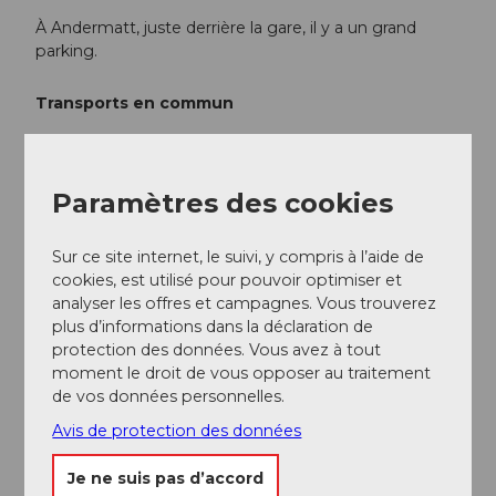
À Andermatt, juste derrière la gare, il y a un grand
parking.
Transports en commun
Andermatt est le point de correspondance du
Matterhorn Gotthard Bahn et est donc très bien
accessible en train. L'horaire est le suivant :
Horaire
Paramètres des cookies
SBB
Sur ce site internet, le suivi, y compris à l’aide de
Informations supplémentaires / Liens
cookies, est utilisé pour pouvoir optimiser et
analyser les offres et campagnes. Vous trouverez
plus d’informations dans la déclaration de
Pour toute question supplémentaire, veuillez
protection des données. Vous avez à tout
contacter :
Région de vacances Andermatt
, +41 41
moment le droit de vous opposer au traitement
888 71 00,
info@andermatt.swiss
de vos données personnelles.
Avis de protection des données
Auteur(e)
Je ne suis pas d’accord
Andermatt-Urserntal Tourismus GmbH