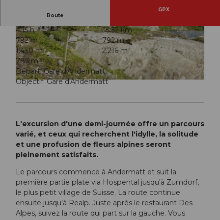
GPX
Route
4:15 h
35,32 km
© Ferienregion Andermatt
© Andermatt-Urserntal Tourismus GmbH, Ferie
792 m
792 m
nregion Andermatt
1.430 m
2.216 m
786 m
Départ: Gare d'Andermatt
Objectif: Gare d'Andermatt
© Ferienregion Andermatt
L'excursion d'une demi-journée offre un parcours
varié, et ceux qui recherchent l'idylle, la solitude
et une profusion de fleurs alpines seront
pleinement satisfaits.
Le parcours commence à Andermatt et suit la
première partie plate via Hospental jusqu'à Zumdorf,
le plus petit village de Suisse. La route continue
ensuite jusqu'à Realp. Juste après le restaurant Des
Alpes, suivez la route qui part sur la gauche. Vous