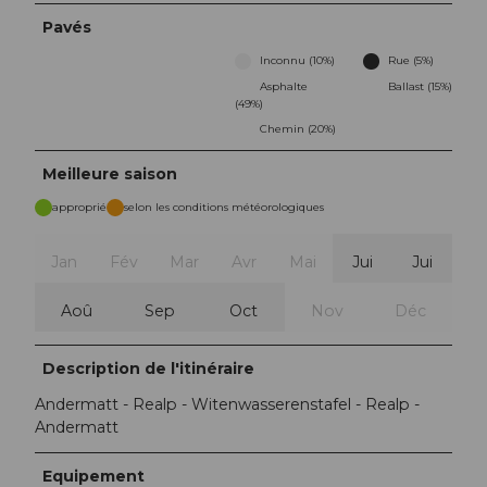
Pavés
Inconnu (10%)
Rue (5%)
Asphalte
Ballast (15%)
(49%)
Chemin (20%)
Meilleure saison
approprié
selon les conditions météorologiques
Jan
Fév
Mar
Avr
Mai
Jui
Jui
Aoû
Sep
Oct
Nov
Déc
Description de l'itinéraire
Andermatt - Realp - Witenwasserenstafel - Realp -
Andermatt
Equipement