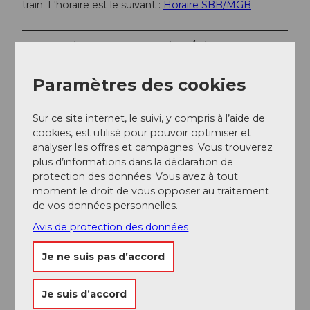
train. L'horaire est le suivant :
Horaire SBB/MGB
Informations supplémentaires / Liens
Pour plus d'informations, consultez :
Région de
Paramètres des cookies
vacances Andermatt
ou
Korporation Ursern
Sur ce site internet, le suivi, y compris à l’aide de
cookies, est utilisé pour pouvoir optimiser et
Auteur(e)
analyser les offres et campagnes. Vous trouverez
Andermatt-Urserntal Tourismus GmbH
plus d’informations dans la déclaration de
protection des données. Vous avez à tout
Organisation
moment le droit de vous opposer au traitement
de vos données personnelles.
Région de vacances Andermatt
Avis de protection des données
Conseil de l'auteur
Je ne suis pas d’accord
Zumdorf, le plus petit village de Suisse
Chemin de fer à vapeur Furka-Bergstrecke
Je suis d’accord