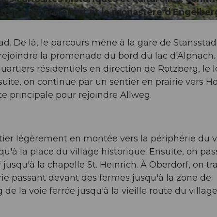
stique de Grafenort et le monastère d'Engelber
. De là, le parcours mène à la gare de Stansstad
r rejoindre la promenade du bord du lac d'Alpnach. 
artiers résidentiels en direction de Rotzberg, le 
uite, on continue par un sentier en prairie vers Ho
te principale pour rejoindre Allweg.
ntier légèrement en montée vers la périphérie du v
squ'à la place du village historique. Ensuite, on pa
jusqu'à la chapelle St. Heinrich. À Oberdorf, on tr
airie passant devant des fermes jusqu'à la zone de
de la voie ferrée jusqu'à la vieille route du villag