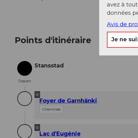
avez à tou
données pe
Avis de pr
Points d'itinéraire
Je ne sui
Stansstad
Départ
Départ
©
Foyer de Garnhänki
Cheminée
©
Lac d'Eugénie