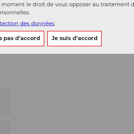
t moment le droit de vous opposer au traitement 
rsonnelles.
otection des données
s pas d’accord
Je suis d’accord
Regarder sur 