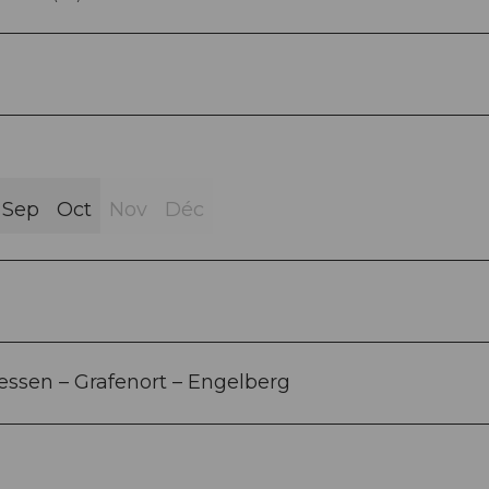
Sep
Oct
Nov
Déc
iessen – Grafenort – Engelberg