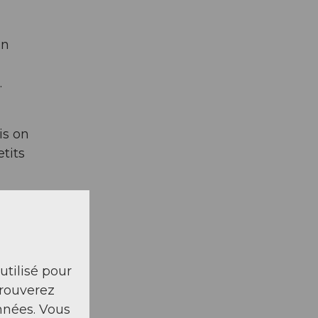
in
.
is on
tits
roit,
 utilisé pour
st
trouverez
ience
nnées. Vous