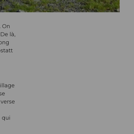
g.
. On
De là,
long
statt
illage
sse
averse
e qui