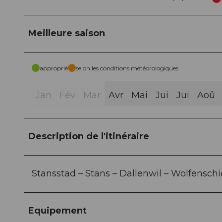
Meilleure saison
approprié
selon les conditions météorologiques
Jan
Fév
Mar
Avr
Mai
Jui
Jui
Aoû
Description de l'itinéraire
Stansstad – Stans – Dallenwil – Wolfensch
Equipement