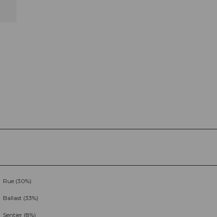
Rue (30%)
Ballast (33%)
Sentier (8%)