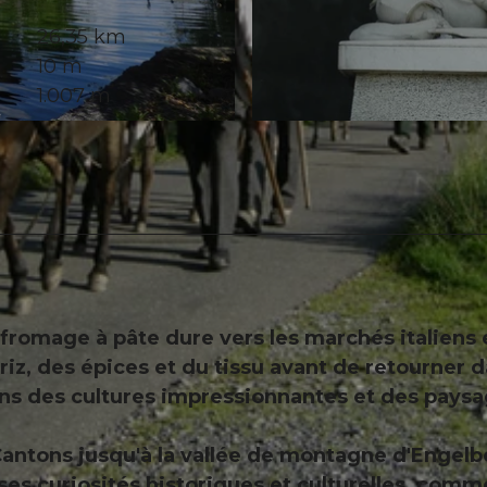
26,35 km
10 m
1.007 m
© Nidwalden Tourismus
e fromage à pâte dure vers les marchés italiens 
riz, des épices et du tissu avant de retourner 
ns des cultures impressionnantes et des pays
antons jusqu'à la vallée de montagne d'Engelb
 curiosités historiques et culturelles, comm