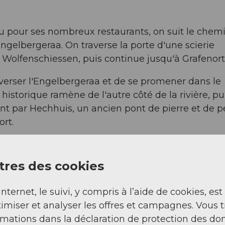
nu pour ses nombreux restaurants, on suit le chem
ngelbergeraa. On traverse la porte d'une scierie
 Wolfenschiessen, puis continue jusqu'à Grafenort
averser l'Engelbergeraa et de se promener dans le
s historique ramène de l'autre côté de la rivière, pu
nt par Hechhuis, un ancien pont de pierre et de pe
ort.
res des cookies
 un pont en bois courbé. Le chemin continue tout d
squ'à la maison d'hôtes Grafenort. Le chemin suit
internet, le suivi, y compris à l’aide de cookies, est
oisée jusqu'à Obermatt et Engelberg. Le chemin e
imiser et analyser les offres et campagnes. Vous 
gelberg. Traverser le gouffre d'Aas est une expér
rmations dans la déclaration de protection des do