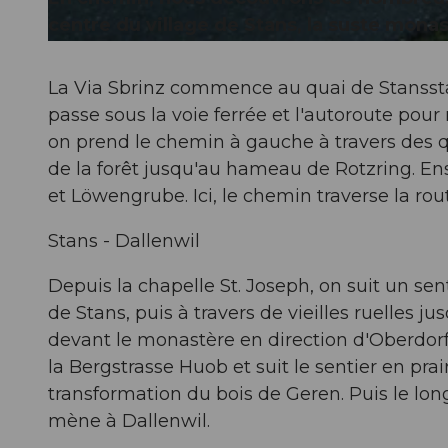
centre du village de Stans, la suste mona
© sbrinz-route.ch, Nidwalden Tourismus
La Via Sbrinz commence au quai de Stansstad
passe sous la voie ferrée et l'autoroute pou
on prend le chemin à gauche à travers des qu
de la forêt jusqu'au hameau de Rotzring. Ens
et Löwengrube. Ici, le chemin traverse la rou
Stans - Dallenwil
Depuis la chapelle St. Joseph, on suit un se
de Stans, puis à travers de vieilles ruelles ju
devant le monastère en direction d'Oberdorf 
la Bergstrasse Huob et suit le sentier en pr
transformation du bois de Geren. Puis le long 
mène à Dallenwil.