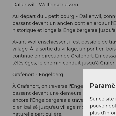
Dallenwil - Wolfenschiessen
Au départ du « petit bourg » Dallenwil, con
passant devant un ancien pont en arc sur l'E
historique et longe la Engelbergeraa jusqu'à
Avant Wolfenschiessen, il est possible de tr
village. À la sortie du village, un pont en boi
continue en direction de Grafenort. En passa
télésièges, le chemin conduit jusqu'à Grafen
Grafenort - Engelberg
Paramèt
À Grafenort, on traverse l'Engelbergeraa via
passant devant une demeure seigneuriale ju
Sur ce site 
encore l'Engelbergeraa à travers une zone b
pouvoir opt
bien balisé jusqu'au village monastique d'En
plus d’info
naturelle particulière.