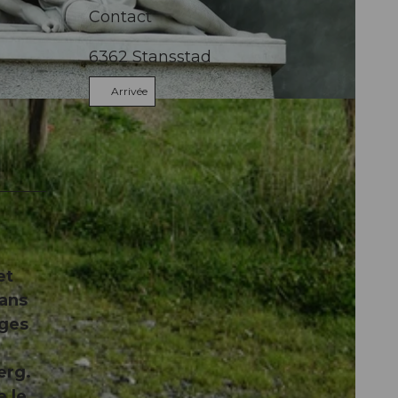
Contact
6362
Stansstad
Arrivée
et
dans
ages
erg.
e le