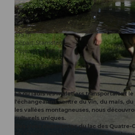
7:08 h
575 m
432 m
575 m
© Nidwalden Tourismus
Départ: Stansstad
Objectif: Engelberg
Là où jadis les muletiers transportaient l
l'échangeaient contre du vin, du maïs, du 
les vallées montagneuses, nous découvro
culturels uniques.
Des rives charmantes du lac des Quatre-C
En chemin, nous découvrons de nombreuses