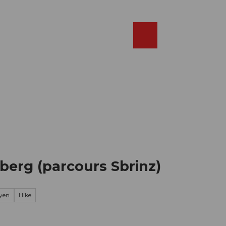
Réserver
FR
Webcams
Recherche
Shop
lberg (parcours Sbrinz)
yen
Hike