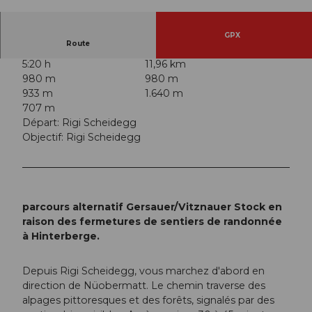
© Denise Gerth, Schwyz Tourismus | Gersau To
urismus |
CC-BY-SA
GPX
Route
5:20 h
11,96 km
980 m
980 m
933 m
1.640 m
707 m
Départ: Rigi Scheidegg
Objectif: Rigi Scheidegg
parcours alternatif Gersauer/Vitznauer Stock en
raison des fermetures de sentiers de randonnée
à Hinterberge.
Depuis Rigi Scheidegg, vous marchez d'abord en
direction de Nüobermatt. Le chemin traverse des
alpages pittoresques et des forêts, signalés par des