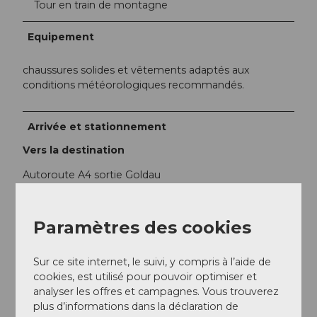
Tour en train de montagne
Equipement
chaussures solides et vêtements adaptés aux
conditions météorologiques recommandés.
Arrivée et stationnement
Vers la destination
Autoroute A4 sortie Goldau
Stationnement
Paramètres des cookies
Parking A4 ou parking Kräbel station de base du
téléphérique
Sur ce site internet, le suivi, y compris à l’aide de
cookies, est utilisé pour pouvoir optimiser et
Transports en commun
analyser les offres et campagnes. Vous trouverez
Gare de Goldau puis avec le chemin de fer de la Rigi
plus d’informations dans la déclaration de