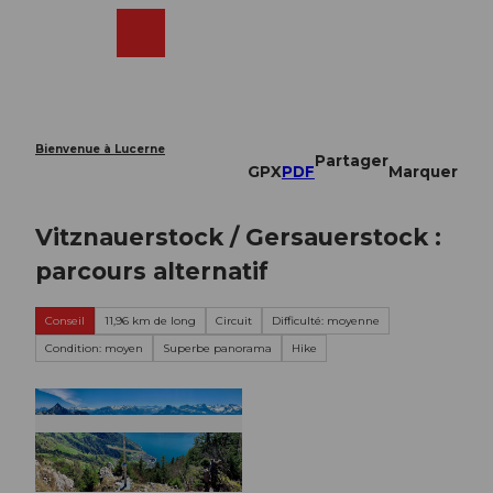
T
o
Webcams
Recherche
Menu
Shop
c
o
n
t
e
Bienvenue à Lucerne
Partager
n
GPX
PDF
Marquer
t
Vitznauerstock / Gersauerstock :
parcours alternatif
Conseil
11,96 km de long
Circuit
Difficulté: moyenne
Condition: moyen
Superbe panorama
Hike