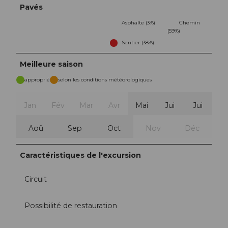
Pavés
Asphalte (3%)
Chemin
(59%)
Sentier (38%)
Meilleure saison
approprié
selon les conditions météorologiques
Jan
Fév
Mar
Avr
Mai
Jui
Jui
Aoû
Sep
Oct
Nov
Déc
Caractéristiques de l'excursion
Circuit
Possibilité de restauration