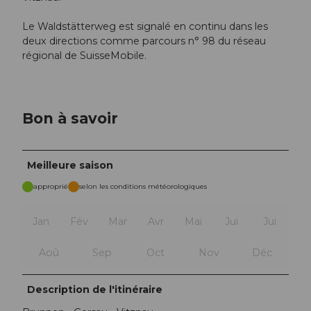
Le Waldstätterweg est signalé en continu dans les
deux directions comme parcours n° 98 du réseau
régional de SuisseMobile.
Bon à savoir
Meilleure saison
approprié
selon les conditions météorologiques
Jan
Fév
Mar
Avr
Mai
Jui
Jui
Aoû
Sep
Oct
Nov
Déc
Description de l'itinéraire