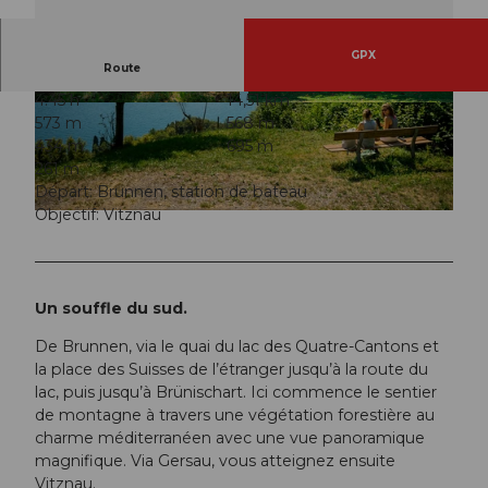
GPX
Route
4:45 h
14,51 km
© outsideisfree.ch, Schwyzer Wanderwege
© outsideisfree.ch, Schwyzer Wanderwege
573 m
568 m
434 m
695 m
261 m
Départ: Brunnen, station de bateau
Objectif: Vitznau
© outsideisfree.ch, Schwyzer Wanderwege
Un souffle du sud.
De Brunnen, via le quai du lac des Quatre-Cantons et
la place des Suisses de l’étranger jusqu’à la route du
lac, puis jusqu’à Brünischart. Ici commence le sentier
de montagne à travers une végétation forestière au
charme méditerranéen avec une vue panoramique
magnifique. Via Gersau, vous atteignez ensuite
Vitznau.