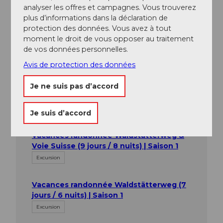
analyser les offres et campagnes. Vous trouverez
plus d’informations dans la déclaration de
protection des données. Vous avez à tout
moment le droit de vous opposer au traitement
de vos données personnelles.
Avis de protection des données
Notre recommandation
Je ne suis pas d’accord
Regarder sur la carte
Je suis d’accord
Vacances randonnée Waldstätterweg &
Voie Suisse (9 jours / 8 nuits) | Saison 1
Excursion
Vacances randonnée Waldstätterweg (7
jours / 6 nuits) | Saison 1
Excursion