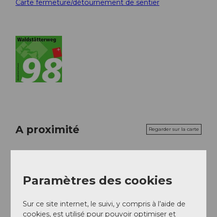
Carte fermeture/détournement de sentier
A proximité
Regarder sur la carte
Evénement
Paramètres des cookies
A voir
Sur ce site internet, le suivi, y compris à l’aide de
cookies, est utilisé pour pouvoir optimiser et
Excursions