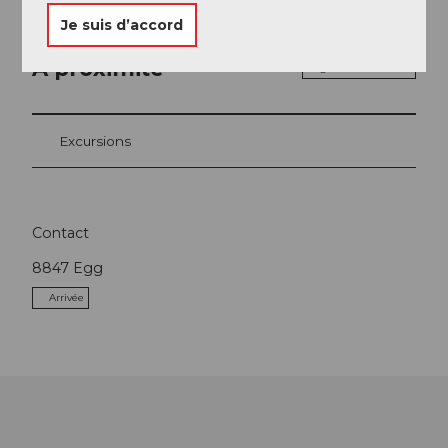
Je suis d’accord
A proximité
Regarder sur la carte
Excursions
Contact
8847
Egg
Arrivée