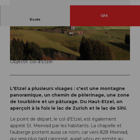
GPX
Route
0:59 h
2,81 km
© Marco Gschwend, Schwyz Tourismus
© Manuela Gili, Schwyz Tourismus
144 m
144 m
953 m
1.097 m
144 m
Départ: col d'Etzel
Objectif: col d'Etzel
© Marco Gschwend, Schwyz Tourismus
L'Etzel a plusieurs visages : c'est une montagne
panoramique, un chemin de pèlerinage, une zone
de tourbière et un pâturage. Du Haut-Etzel, on
aperçoit à la fois le lac de Zurich et le lac de Sihl.
Le point de départ, le col d'Etzel, est également
appelé St. Meinrad par les habitants. La chapelle et
l'auberge portent aussi ce nom, car vers 828 Meinrad,
qui sera plus tard canonisé, aurait vécu en ermite au