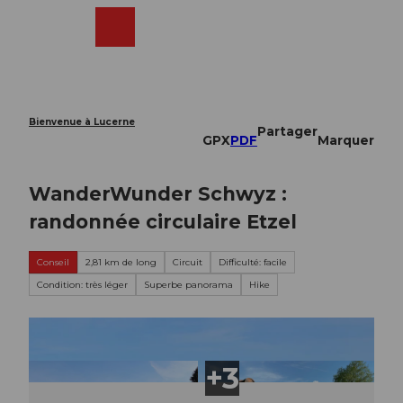
T
o
Webcams
Recherche
Menu
Shop
c
o
n
t
e
Bienvenue à Lucerne
Partager
n
GPX
PDF
Marquer
t
WanderWunder Schwyz :
randonnée circulaire Etzel
Conseil
2,81 km de long
Circuit
Difficulté: facile
Condition: très léger
Superbe panorama
Hike