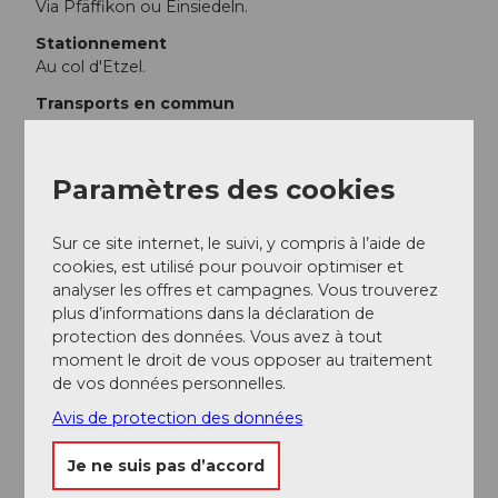
Via Pfäffikon ou Einsiedeln.
Stationnement
Au col d'Etzel.
Transports en commun
Depuis Einsiedeln, prendre le car postal en direction
d'Egg. Monter depuis l'arrêt « Postplatz ».
Paramètres des cookies
Depuis Pfäffikon SZ, prendre le car postal en direction
de Feusisberg. Monter depuis l'arrêt « Abzweigung
Sur ce site internet, le suivi, y compris à l’aide de
Etzelpass ».
cookies, est utilisé pour pouvoir optimiser et
analyser les offres et campagnes. Vous trouverez
plus d’informations dans la déclaration de
Auteur(e)
protection des données. Vous avez à tout
Schwyzer Wanderwege
moment le droit de vous opposer au traitement
de vos données personnelles.
Organisation
Avis de protection des données
Schwyzer Wanderwege
Je ne suis pas d’accord