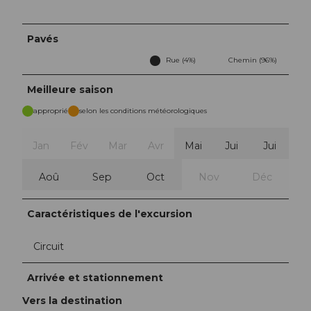
Pavés
Rue (4%)
Chemin (96%)
Meilleure saison
approprié
selon les conditions météorologiques
Jan
Fév
Mar
Avr
Mai
Jui
Jui
Aoû
Sep
Oct
Nov
Déc
Caractéristiques de l'excursion
Circuit
Arrivée et stationnement
Vers la destination