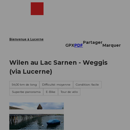
T
o
Webcams
Recherche
Menu
Shop
c
o
n
t
e
Bienvenue à Lucerne
Partager
n
GPX
PDF
Marquer
t
Wilen au Lac Sarnen - Weggis
(via Lucerne)
54,00 km de long
Difficulté: moyenne
Condition: facile
Superbe panorama
E-Bike
Tour de vélo