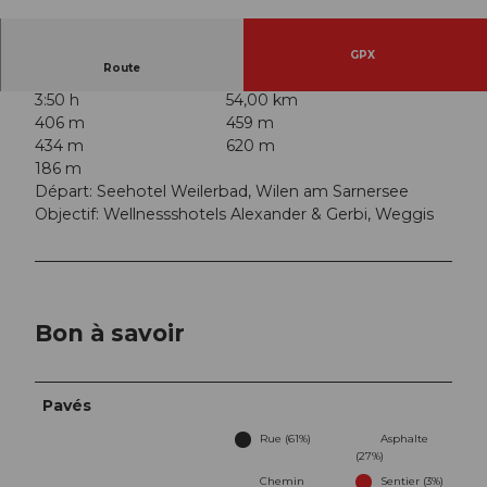
© Jochen Ihle, Tourenplaner SCHWEIZ |
CC-BY
GPX
Route
3:50 h
54,00 km
406 m
459 m
434 m
620 m
186 m
Départ: Seehotel Weilerbad, Wilen am Sarnersee
Objectif: Wellnessshotels Alexander & Gerbi, Weggis
Bon à savoir
Pavés
Rue (61%)
Asphalte
(27%)
Chemin
Sentier (3%)