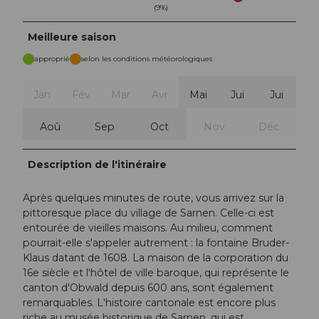
(9%)
Meilleure saison
approprié
selon les conditions météorologiques
Jan
Fév
Mar
Avr
Mai
Jui
Jui
Aoû
Sep
Oct
Nov
Déc
Description de l'itinéraire
Après quelques minutes de route, vous arrivez sur la
pittoresque place du village de Sarnen. Celle-ci est
entourée de vieilles maisons. Au milieu, comment
pourrait-elle s'appeler autrement : la fontaine Bruder-
Klaus datant de 1608. La maison de la corporation du
16e siècle et l'hôtel de ville baroque, qui représente le
canton d'Obwald depuis 600 ans, sont également
remarquables. L'histoire cantonale est encore plus
riche au musée historique de Sarnen, qui est