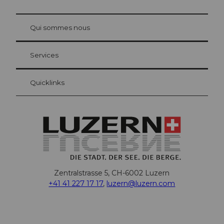
© Be
at Bre
chbü
hl
Qui sommes nous
Carte d’hôte Lucerne
Vos avantages en tant qu'hôte pour la nuit
Services
Quicklinks
Zentralstrasse 5, CH-6002 Luzern
+41 41 227 17 17
,
luzern@luzern.com