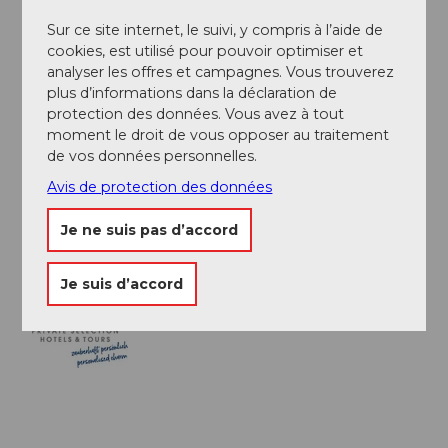
ou pour se restaurer dans la petite vieille ville. De là,
Sur ce site internet, le suivi, y compris à l’aide de
vous suivez l'itinéraire n° 38 jusqu'à Weggis, votre
cookies, est utilisé pour pouvoir optimiser et
destination du jour, après environ 30 minutes.
analyser les offres et campagnes. Vous trouverez
plus d’informations dans la déclaration de
protection des données. Vous avez à tout
Auteur(e)
moment le droit de vous opposer au traitement
Private Selection Hotels & Tours
de vos données personnelles.
Avis de protection des données
Organisation
Je ne suis pas d’accord
Private Selection Hotels
Je suis d’accord