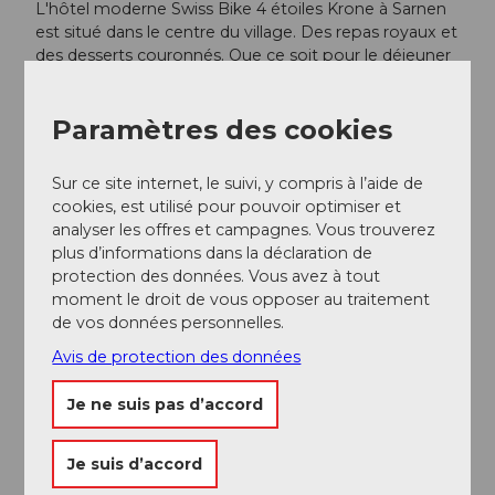
L'hôtel moderne Swiss Bike 4 étoiles Krone à Sarnen
est situé dans le centre du village. Des repas royaux et
des desserts couronnés. Que ce soit pour le déjeuner
ou le dîner : la carte surprise propose des délices
saisonniers et régionaux, préparés avec soin par les
Paramètres des cookies
chefs. Une grande cave à vins avec 100 vins suisses
assure une fin de repas parfaite.
Sur ce site internet, le suivi, y compris à l’aide de
krone-sarnen.ch
cookies, est utilisé pour pouvoir optimiser et
analyser les offres et campagnes. Vous trouverez
plus d’informations dans la déclaration de
protection des données. Vous avez à tout
moment le droit de vous opposer au traitement
de vos données personnelles.
A proximité
Regarder sur la carte
Avis de protection des données
Je ne suis pas d’accord
Evénement
Je suis d’accord
A voir