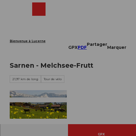
T
o
Webcams
Recherche
Menu
Shop
c
o
n
t
e
Bienvenue à Lucerne
Partager
n
GPX
PDF
Marquer
t
Sarnen - Melchsee-Frutt
21,97 km de long
Tour de vélo
© Obwalden Tourismus, Obwalden Tourismus
GPX