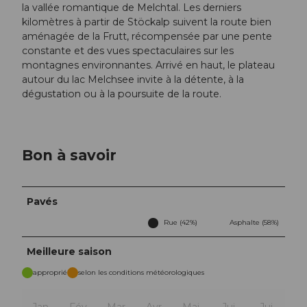
la vallée romantique de Melchtal. Les derniers
kilomètres à partir de Stöckalp suivent la route bien
aménagée de la Frutt, récompensée par une pente
constante et des vues spectaculaires sur les
montagnes environnantes. Arrivé en haut, le plateau
autour du lac Melchsee invite à la détente, à la
dégustation ou à la poursuite de la route.
Bon à savoir
Pavés
Rue (42%)
Asphalte (58%)
Meilleure saison
approprié
selon les conditions météorologiques
Jan
Fév
Mar
Avr
Mai
Jui
Jui