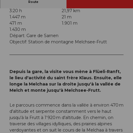
Route
3:20 h
21,97 km
1.447 m
21 m
471 m
1.901 m
1.430 m
Départ: Gare de Sarnen
Objectif: Station de montagne Melchsee-Frutt
Depuis la gare, la visite vous mène à Flüeli-Ranft,
le lieu d'activité du saint frère Klaus. Ensuite, elle
longe la Melchaa sur la droite jusqu'à la vallée de
Melch et monte jusqu'à Melchsee-Frutt.
Le parcours commence dans la vallée à environ 470 m
d'altitude et serpente constamment vers le haut
jusqu'à la Frutt à 1'920 m d'altitude. En chemin, on
traverse des villages idylliques, des prairies alpines
verdoyantes et on suit le cours de la Melchaa à travers