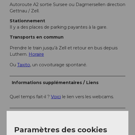
Autoroute A2 sortie Sursee ou Dagmersellen direction
Gettnau / Zell.
Stationnement
Il y a des places de parking payantes à la gare.
Transports en commun
Prendre le train jusqu’à Zell et retour en bus depuis
Luthern.
Horaire
Ou
Taxito
, un covoiturage spontané.
Informations supplémentaires / Liens
Quel temps fait-il ?
Voici
le lien vers les webcams.
Auteur(e)
Willisau Tourismus
Paramètres des cookies