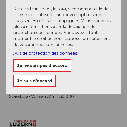
Organisation
Sur ce site internet, le suivi, y compris à l’aide de
Willisau Tourismus
cookies, est utilisé pour pouvoir optimiser et
analyser les offres et campagnes. Vous trouverez
Conseil de l'auteur
plus d’informations dans la déclaration de
protection des données. Vous avez à tout
Il n’y a pas de restaurants en chemin, mais de beaux
moment le droit de vous opposer au traitement
endroits pour se reposer et se restaurer avec son sac
de vos données personnelles.
à dos.
Avis de protection des données
Chapelle St. Jakob de Bösegg
Je ne suis pas d’accord
Auberge Krone à Luthern
Je suis d’accord
Carte
Swisstopo Willisau 234T 1:50'000