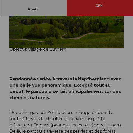
GPX
Route
3:45 h
12,41 km
© Willisau Tourismus, Willisau Tourismus
© Willisau Tourismus, Willisau Tourismus
384 m
205 m
588 m
911 m
323 m
Départ: Gare de Zell
Objectif: Village de Luthern
© Willisau Tourismus, Willisau Tourismus
Randonnée variée à travers la Napfbergland avec
une belle vue panoramique. Excepté tout au
début, le parcours se fait principalement sur des
chemins naturels.
Depuis la gare de Zell, le chemin longe d'abord la
route à travers le chantier de gravier jusqu’à la
bifurcation Oberwil (panneau indicateur) vers Luthern.
De là, le parcours traverse des prairies et des forêts