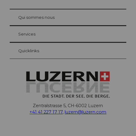
© Be
at Bre
chbü
hl
Qui sommes nous
Carte d’hôte Lucerne
Vos avantages en tant qu'hôte pour la nuit
Services
Quicklinks
Zentralstrasse 5, CH-6002 Luzern
+41 41 227 17 17
,
luzern@luzern.com