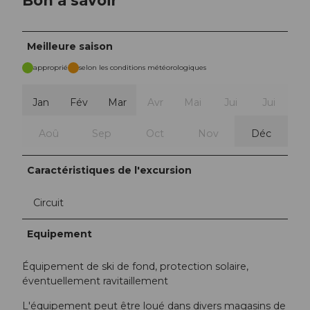
Meilleure saison
approprié
selon les conditions météorologiques
Jan
Fév
Mar
Avr
Mai
Jui
Jui
Aoû
Sep
Oct
Nov
Déc
Caractéristiques de l'excursion
Circuit
Equipement
Équipement de ski de fond, protection solaire,
éventuellement ravitaillement
L'équipement peut être loué dans divers magasins de