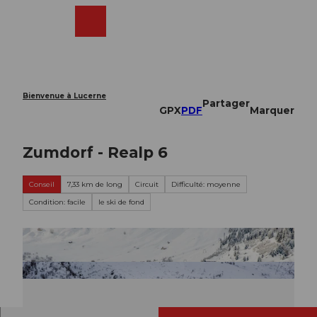
T
o
Webcams
Recherche
Menu
Shop
c
o
n
t
e
Bienvenue à Lucerne
Partager
n
GPX
PDF
Marquer
t
Zumdorf - Realp 6
Conseil
7,33 km de long
Circuit
Difficulté: moyenne
Condition: facile
le ski de fond