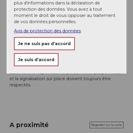
plus d’informations dans la déclaration de
Auteur(e)
protection des données. Vous avez à tout
moment le droit de vous opposer au traitement
Andermatt-Urserntal Tourismus GmbH
de vos données personnelles.
Organisation
Avis de protection des données
Région de vacances Andermatt
Je ne suis pas d’accord
Consignes de sécurité
Je suis d’accord
Pour la sécurité sur les pistes, les skieurs de fond
assument la responsabilité personnelle. Les panneaux
et la signalisation sur place doivent toujours être
respectés.
A proximité
Regarder sur la carte