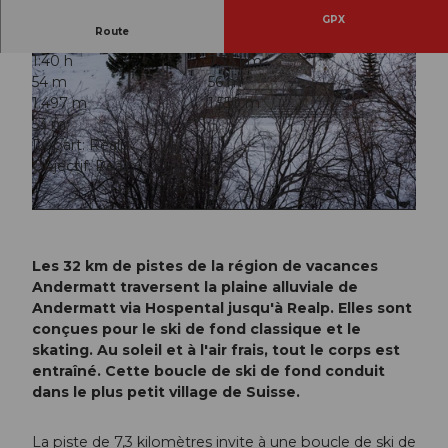
GPX
Route
1:40 h
7,33 km
54 m
56 m
1.497 m
1.550 m
53 m
Départ: Realp
Objectif: Realp
© Andermatt-Urserntal Tourismus GmbH, Ferienregion Andermatt
© Ferienregion Andermatt
Les 32 km de pistes de la région de vacances
Andermatt traversent la plaine alluviale de
Andermatt via Hospental jusqu'à Realp. Elles sont
conçues pour le ski de fond classique et le
skating. Au soleil et à l'air frais, tout le corps est
entraîné. Cette boucle de ski de fond conduit
dans le plus petit village de Suisse.
La piste de 7,3 kilomètres invite à une boucle de ski de