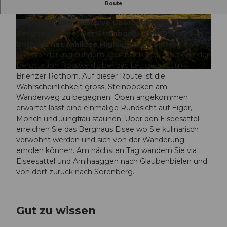
Die 2-tägige Gratwanderung mit einem
Route
unglaublichen Panorama und tierischen
Begegnungen, inklusive Übernachtung im
© Maurin Bissig |
CC-BY-NC-ND
© Maurin Bissig |
CC-BY-NC-ND
Berghaus Eisee. Der Steinbock-Trek Brienzer
Rothorn hat zahllose Highlights zu bieten!
Die Wanderung auf dem Steinbock-Trek führt von der
Bergstation Rossweid über das Lättgässli zum
© Maurin Bissig |
CC-BY-NC-ND
Brienzer Rothorn. Auf dieser Route ist die
Wahrscheinlichkeit gross, Steinböcken am
Wanderweg zu begegnen. Oben angekommen
erwartet lässt eine einmalige Rundsicht auf Eiger,
Mönch und Jungfrau staunen. Über den Eiseesattel
erreichen Sie das Berghaus Eisee wo Sie kulinarisch
verwöhnt werden und sich von der Wanderung
erholen können. Am nächsten Tag wandern Sie via
Eiseesattel und Arnihaaggen nach Glaubenbielen und
von dort zurück nach Sörenberg.
Gut zu wissen