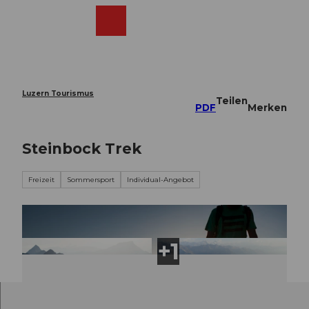
Z
u
Webcams
Merkzettel
Suche
Menü
Shop
m
I
n
h
a
Luzern Tourismus
Teilen
l
PDF
Merken
t
Steinbock Trek
Freizeit
Sommersport
Individual-Angebot