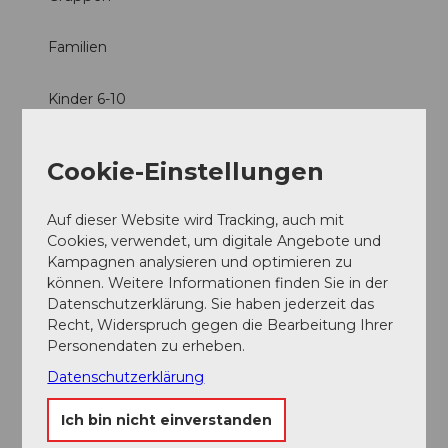
Familien
Kinder 6-10
Jugendliche
Cookie-Einstellungen
Erwachsene
Auf dieser Website wird Tracking, auch mit
Cookies, verwendet, um digitale Angebote und
Kategorien
Kampagnen analysieren und optimieren zu
können. Weitere Informationen finden Sie in der
Freizeit
Datenschutzerklärung. Sie haben jederzeit das
Recht, Widerspruch gegen die Bearbeitung Ihrer
Sommersport
Personendaten zu erheben.
Datenschutzerklärung
Individual-Angebot
Ich bin nicht einverstanden
Social Media