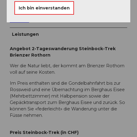
Facebook
Ich bin einverstanden
Instagram
YouTube
Leistungen
Angebot 2-Tageswanderung Steinbock-Trek
Brienzer Rothorn
Wer die Natur liebt, der kommt am Brienzer Rothorn
voll auf seine Kosten.
Im Preis enthalten sind die Gondelbahnfahrt bis zur
Rossweid und eine Übernachtung im Berghaus Eisee
(Mehrbettzimmer) mit Halbpension sowie der
Gepäcktransport zum Berghaus Eisee und zurück. So
können Sie «federleicht» die Wanderung unter die
Füsse nehmen.
Preis Steinbock-Trek (in CHF)