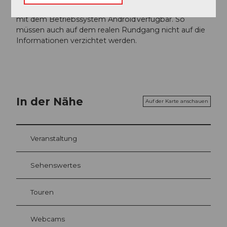
Der Rundgang durch die Hofkirche ist auch als App
mit dem Betriebssystem Android verfügbar. So
müssen auch auf dem realen Rundgang nicht auf die
Informationen verzichtet werden.
In der Nähe
Auf der Karte anschauen
Veranstaltung
Sehenswertes
Touren
Webcams