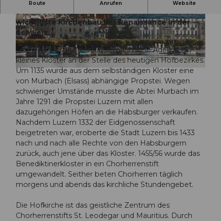
Die Hofkirche ist die Mutterkirche der
Route
Anrufen
Website
Stadtbevölkerung von Luzern und ist heute der
wichtigste Kirchenbau der Renaissance in der
I
© Tanja Müller | Luzern Tourismus, Tanja Müller
Schweiz.
M
G
Um 735/736 stifteten südalemannische Adelige ein
_
kleines Kloster an der Stelle des heutigen Hofbezirkes.
8
Um 1135 wurde aus dem selbständigen Kloster eine
© Luzern Tourismus, Simon Illi |
CC-BY-NC-ND
3
von Murbach (Elsass) abhängige Propstei. Wegen
6
schwieriger Umstände musste die Abtei Murbach im
1
Jahre 1291 die Propstei Luzern mit allen
.
dazugehörigen Höfen an die Habsburger verkaufen.
j
Nachdem Luzern 1332 der Eidgenossenschaft
p
beigetreten war, eroberte die Stadt Luzern bis 1433
g
nach und nach alle Rechte von den Habsburgern
zurück, auch jene über das Kloster. 1455/56 wurde das
Benediktinerkloster in ein Chorherrenstift
umgewandelt. Seither beten Chorherren täglich
morgens und abends das kirchliche Stundengebet.
Die Hofkirche ist das geistliche Zentrum des
Chorherrenstifts St. Leodegar und Mauritius. Durch