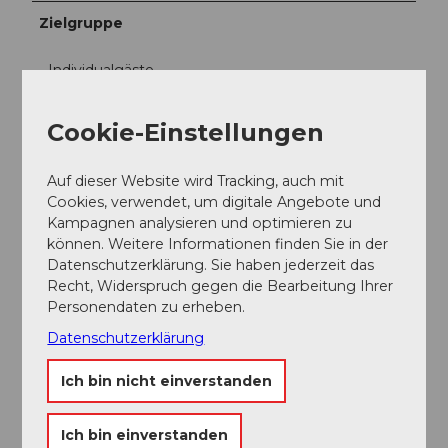
Zielgruppe
Individualgäste
Erreichbarkeit / Lage
Cookie-Einstellungen
Zentrale Lage
Auf dieser Website wird Tracking, auch mit
Cookies, verwendet, um digitale Angebote und
Anreise und Parken
Kampagnen analysieren und optimieren zu
Erreichbar in ca. 5 Minuten vom Bahnhof Luzern.
können. Weitere Informationen finden Sie in der
Datenschutzerklärung. Sie haben jederzeit das
Weitere Infos
Recht, Widerspruch gegen die Bearbeitung Ihrer
Personendaten zu erheben.
Rundgang - als Führung oder via App
Datenschutzerklärung
Ob private und individuell gestaltete Führungen oder
Ich bin nicht einverstanden
öffentliche Rundgänge – es gibt Etliches zu erzählen
und zu bestaunen. So ist die Hofkirche mit all ihren
«Schätzen» immer einen Besuch wert.
Ich bin einverstanden