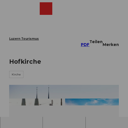
Z
u
Webcams
Merkzettel
Suche
Menü
Shop
m
I
n
h
a
Luzern Tourismus
Teilen
l
PDF
Merken
t
Hofkirche
Kirche