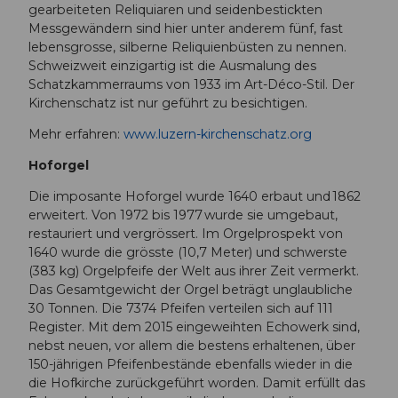
gearbeiteten Reliquiaren und seidenbestickten
Messgewändern sind hier unter anderem fünf, fast
lebensgrosse, silberne Reliquienbüsten zu nennen.
Schweizweit einzigartig ist die Ausmalung des
Schatzkammerraums von 1933 im Art-Déco-Stil. Der
Kirchenschatz ist nur geführt zu besichtigen.
Mehr erfahren:
www.luzern-kirchenschatz.org
Hoforgel
Die imposante Hoforgel wurde 1640 erbaut und 1862
erweitert. Von 1972 bis 1977 wurde sie umgebaut,
restauriert und vergrössert. Im Orgelprospekt von
1640 wurde die grösste (10,7 Meter) und schwerste
(383 kg) Orgelpfeife der Welt aus ihrer Zeit vermerkt.
Das Gesamtgewicht der Orgel beträgt unglaubliche
30 Tonnen. Die 7374 Pfeifen verteilen sich auf 111
Register. Mit dem 2015 eingeweihten Echowerk sind,
nebst neuen, vor allem die bestens erhaltenen, über
150-jährigen Pfeifenbestände ebenfalls wieder in die
die Hofkirche zurückgeführt worden. Damit erfüllt das