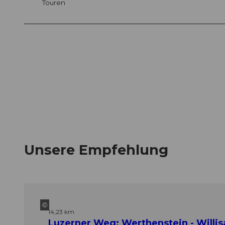
Touren
Unsere Empfehlung
©
14,23 km
Luzerner Weg: Werthenstein - Willis