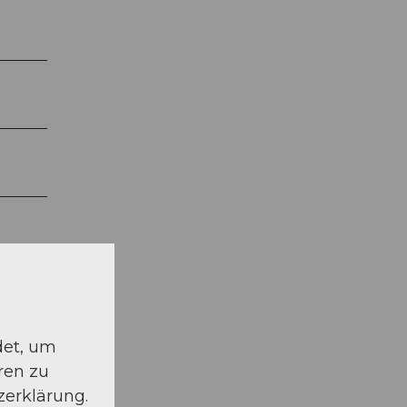
det, um
ren zu
zerklärung.