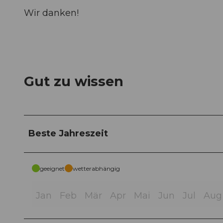
Wir danken!
Gut zu wissen
Beste Jahreszeit
geeignet
wetterabhängig
Jan
Feb
Mär
Apr
Mai
Jun
Jul
Aug