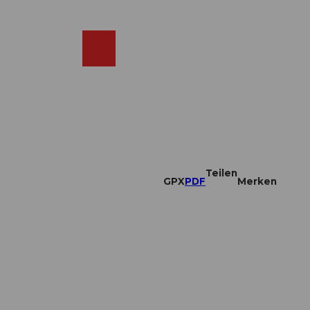
DE
ebcams
Merkzettel
Suche
Shop
Teilen
GPX
PDF
Merken