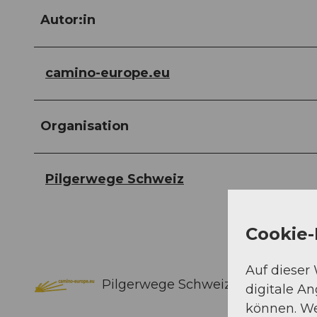
Autor:in
camino-europe.eu
Organisation
Pilgerwege Schweiz
Cookie-
Auf dieser
Pilgerwege Schweiz
digitale A
können. We