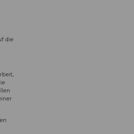
f die
beit,
ie
llen
einer
len