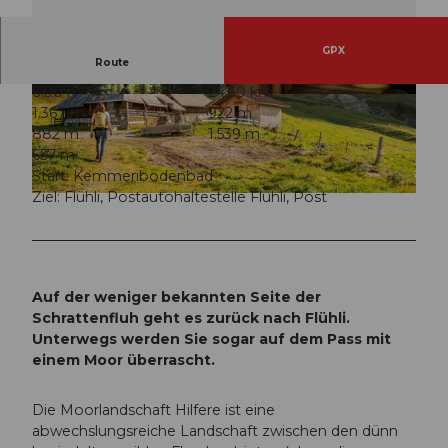
GPX
Route
6:00 h
24,30 km
© Zimy da Kid, UNESCO Biosphäre Entlebuch
© Yannick Röösli, UNESCO Biosphäre Entlebu
1.367 m
922 m
ch
882 m
1.539 m
657 m
Start: Kemmeribodenbad
Ziel: Flühli, Postautohaltestelle Flühli, Post
© Jan Geerk, UNESCO Biosphäre Entlebuch
Auf der weniger bekannten Seite der
Schrattenfluh geht es zurück nach Flühli.
Unterwegs werden Sie sogar auf dem Pass mit
einem Moor überrascht.
Die Moorlandschaft Hilfere ist eine
abwechslungsreiche Landschaft zwischen den dünn