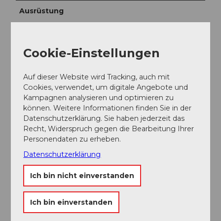
Ausrüstung
Gutes Schuhwerk und eine allwettertaugliche
Ausrüstung sind unerlässlich. Empfehlenswert sind
Cookie-Einstellungen
Fernglas, Pflanzen- und Tierbestimmungsbücher, evtl.
auch ein Frottetuch, mit dem nach dem
Barfusswandern die Füsse getrocknet werden
Auf dieser Website wird Tracking, auch mit
können.
Cookies, verwendet, um digitale Angebote und
Kampagnen analysieren und optimieren zu
können. Weitere Informationen finden Sie in der
Anreise und Parken
Datenschutzerklärung. Sie haben jederzeit das
Recht, Widerspruch gegen die Bearbeitung Ihrer
Anfahrt
Personendaten zu erheben.
Die UNESCO Biosphäre Entlebuch liegt im Herzen
Datenschutzerklärung
der Schweiz, zentral zwischen Bern und Luzern. Mit
dem Auto erreichen Sie verschiedenen Etappen über
Ich bin nicht einverstanden
die Hauptstrasse 10.
Planen Sie Ihre Route mit Hilfe des
Google
Ich bin einverstanden
Routenplaners.