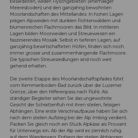
besiedelten, wilden Flyschgebieten (ehemaliger
Meeresboden) und den ganzjährig bewohnten
Moorlandschaften des Mittellandes: In hohen Lagen
prägen Alpweiden mit dunklen Fichtenwäldern und
blumenreichen Flachmooren das Bild. In mittleren
Lagen bilden Moorweiden und Streuewiesen ein
faszinierendes Mosaik. Selbst in tieferen Lagen, auf
ganzjährig bewirtschafteten Höfen, finden sich noch
immer grosse und zusammenhängende Flachmoore.
Die typischen Streuesiedlungen sind noch weit
gehend erhalten.
Die zweite Etappe des Moorlandschaftspfades führt
vom Kemmeriboden-Bad zurück über die Luzerner
Grenze, über den Hilferenpass nach Flühli. Als
ständiger Begleiter sehen Sie das ungewohnte
Gesicht der Schrattenfluh mit ihren steilen, felsigen
Abhängen. Eine erste Verschnaufpause haben Sie sich
nach dem steilen Aufstieg bei der Alp Imbrig verdient.
Packen Sie gleich noch ein Stück Alpkäse als Proviant
für Unterwegs ein. Ab der Alp wird es ziemlich ruhig
auf dem Wanderweg. Entlang der steilen Abhängen