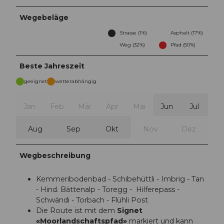
Wegebeläge
Strasse (1%)
Asphalt (17%)
Weg (32%)
Pfad (50%)
Beste Jahreszeit
geeignet
wetterabhängig
Jan
Feb
Mär
Apr
Mai
Jun
Jul
Aug
Sep
Okt
Nov
Dez
Wegbeschreibung
Kemmeribodenbad - Schibehüttli - Imbrig - Tan
- Hind. Bättenalp - Toregg - Hilferepass -
Schwändi - Torbach - Flühli Post
Die Route ist mit dem
Signet
«Moorlandschaftspfad»
markiert und kann