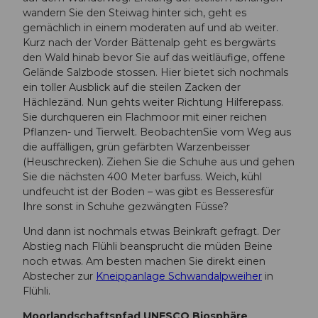
wandern Sie den Steiwag hinter sich, geht es
gemächlich in einem moderaten auf und ab weiter.
Kurz nach der Vorder Bättenalp geht es bergwärts
den Wald hinab bevor Sie auf das weitläufige, offene
Gelände Salzbode stossen. Hier bietet sich nochmals
ein toller Ausblick auf die steilen Zacken der
Hächlezänd. Nun gehts weiter Richtung Hilferepass.
Sie durchqueren ein Flachmoor mit einer reichen
Pflanzen- und Tierwelt. BeobachtenSie vom Weg aus
die auffälligen, grün gefärbten Warzenbeisser
(Heuschrecken). Ziehen Sie die Schuhe aus und gehen
Sie die nächsten 400 Meter barfuss. Weich, kühl
undfeucht ist der Boden – was gibt es Besseresfür
Ihre sonst in Schuhe gezwängten Füsse?
Und dann ist nochmals etwas Beinkraft gefragt. Der
Abstieg nach Flühli beansprucht die müden Beine
noch etwas. Am besten machen Sie direkt einen
Abstecher zur
Kneippanlage Schwandalpweiher
in
Flühli.
Moorlandschaftspfad UNESCO Biosphäre