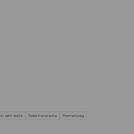
Informieren
Buchen
Business
W
n: sehr leicht
Tolles Panorama
Themenweg