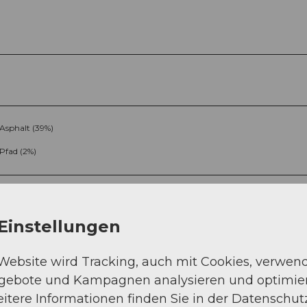
Asphalt (39%)
Pfad (2%)
Einstellungen
 Website wird Tracking, auch mit Cookies, verwen
ngebote und Kampagnen analysieren und optimie
Sep
Okt
Nov
Dez
itere Informationen finden Sie in der Datenschut