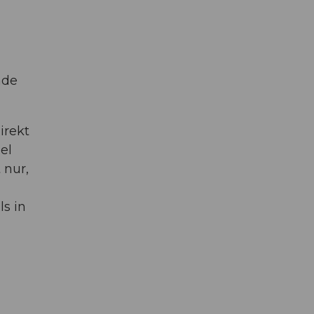
nde
irekt
el
 nur,
s in