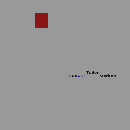
DE
ebcams
Merkzettel
Suche
Shop
Teilen
GPX
PDF
Merken