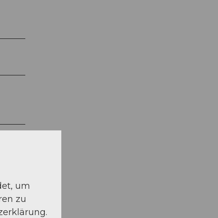
det, um
ren zu
zerklärung.