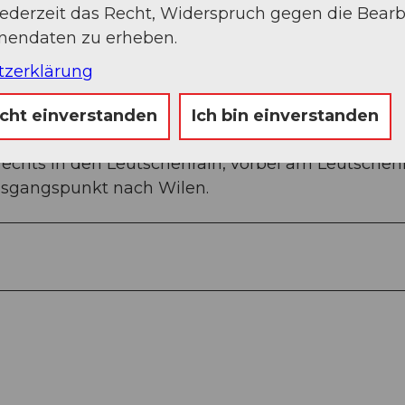
jederzeit das Recht, Widerspruch gegen die Bear
onendaten zu erheben.
tzerklärung
hnlinie überqueren und dann sofort in die
icht einverstanden
Ich bin einverstanden
die Rebhaine nach Leutschen, dann rechts halten a
 rechts in den Leutschenrain, vorbei am Leutsche
usgangspunkt nach Wilen.