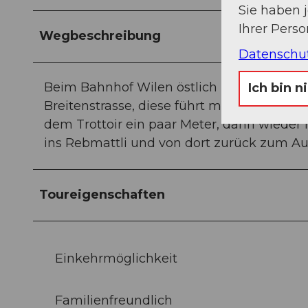
Sie haben 
Ihrer Pers
Wegbeschreibung
Datenschu
Beim Bahnhof Wilen östlich halten, die Ba
Ich bin n
Breitenstrasse, diese führt mitten durch 
dem Trottoir ein paar Meter, dann wieder
ins Rebmattli und von dort zurück zum A
Toureigenschaften
Einkehrmöglichkeit
Familienfreundlich