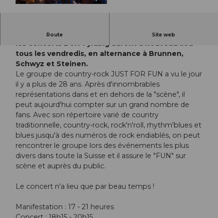
© Guidle.com
A partir du 15 mai et jusqu'à la fin du mois d'août,
Route
Site web
les concerts Dorf Fyrabig auront à nouveau lieu
tous les vendredis, en alternance à Brunnen,
Schwyz et Steinen.
Le groupe de country-rock JUST FOR FUN a vu le jour
il y a plus de 28 ans. Après d'innombrables
représentations dans et en dehors de la "scène", il
peut aujourd'hui compter sur un grand nombre de
fans. Avec son répertoire varié de country
traditionnelle, country-rock, rock'n'roll, rhythm'blues et
blues jusqu'à des numéros de rock endiablés, on peut
rencontrer le groupe lors des événements les plus
divers dans toute la Suisse et il assure le "FUN" sur
scène et auprès du public.
Le concert n'a lieu que par beau temps !
Manifestation : 17 - 21 heures
Concert : 18h15 - 20h15