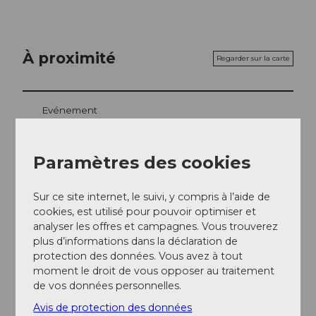
À proximité
Regarder sur la carte
Evénement
Repas & boissons
Paramètres des cookies
Sur ce site internet, le suivi, y compris à l’aide de
cookies, est utilisé pour pouvoir optimiser et
Emplacement de l'événement
analyser les offres et campagnes. Vous trouverez
Herrengasse
plus d’informations dans la déclaration de
6430
Schwyz
protection des données. Vous avez à tout
Website
moment le droit de vous opposer au traitement
de vos données personnelles.
Arrivée
Avis de protection des données