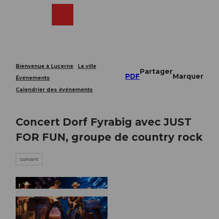
T
o
Webcams
Recherche
Menu
Shop
c
o
n
t
e
Bienvenue à Lucerne
La ville
Partager
n
PDF
Marquer
Événements
t
Calendrier des événements
Concert Dorf Fyrabig avec JUST
FOR FUN, groupe de country rock
concert