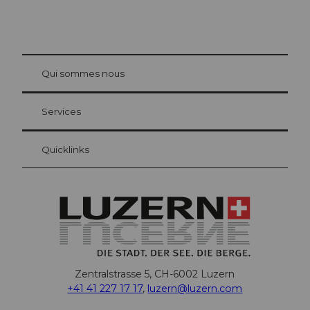
© Be
at Bre
chbü
hl
Qui sommes nous
Carte d’hôte Lucerne
Vos avantages en tant qu'hôte pour la nuit
Services
Quicklinks
Zentralstrasse 5, CH-6002 Luzern
+41 41 227 17 17
,
luzern@luzern.com