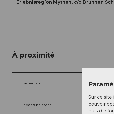
Erlebnisregion Mythen, c/o Brunnen Sc
À proximité
Paramèt
Evénement
Sur ce site 
pouvoir opt
Repas & boissons
plus d’info