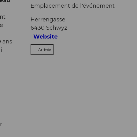
veau
Emplacement de l'événement
nt
Herrengasse
le
6430
Schwyz
Website
0 ans
i
Arrivée
r