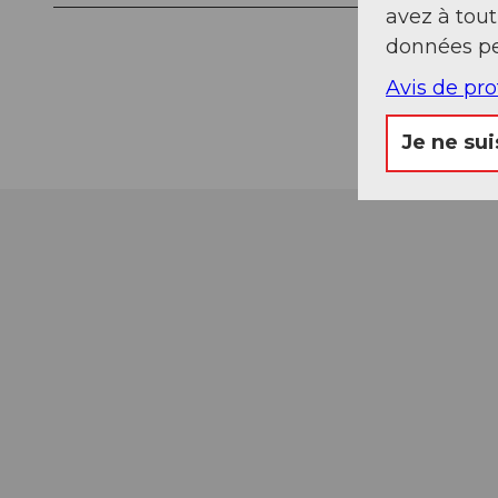
avez à tou
données pe
Avis de pr
Je ne sui