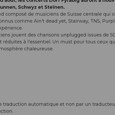
s d'août, les concerts Dorf Fyrabig auront à nou
Brunnen, Schwyz et Steinen.
d composé de musiciens de Suisse centrale qui o
onnus comme Ain't dead yet, Stairway, TNS, Purp
xpérience.
siciens jouent des chansons unplugged issues de 5
 réduites à l'essentiel. Un must pour tous ceux qu
tmosphère chaleureuse.
l de traduction automatique et non par un traducteu
ction.