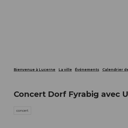
T
nts
Webcams
Carte d’hôte
o
c
La ville
La région
Informer
o
n
t
e
n
t
Bienvenue à Lucerne
La ville
Événements
Calendrier 
Concert Dorf Fyrabig avec 
concert