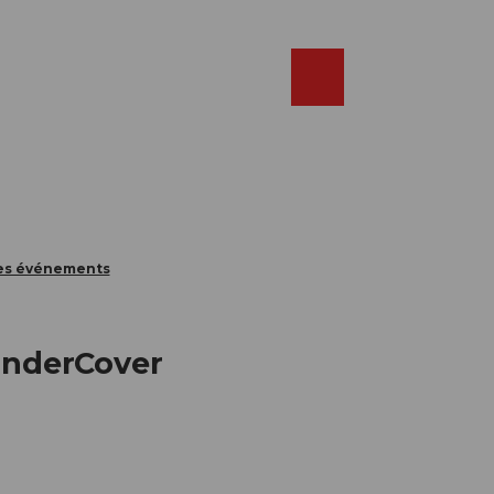
Réserver
FR
Webcams
Recherche
Shop
des événements
UnderCover