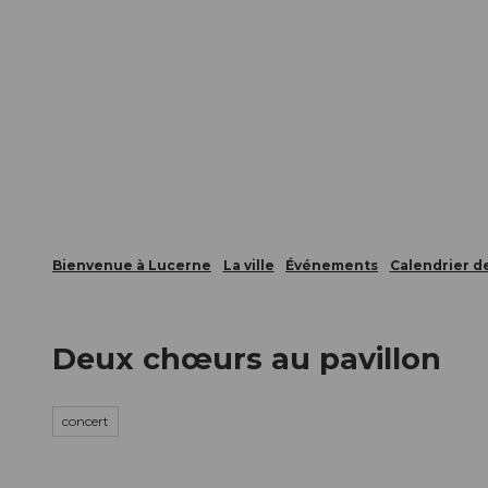
T
nts
Webcams
Carte d’hôte
o
c
La ville
La région
Informer
o
n
t
e
n
t
Bienvenue à Lucerne
La ville
Événements
Calendrier 
Deux chœurs au pavillon
concert