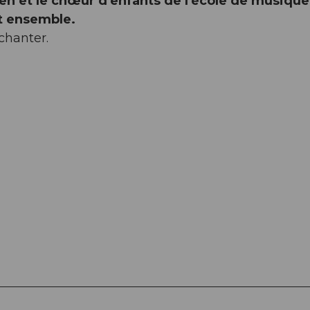
gen et le chœur d'enfants de l'école de musiqu
t ensemble.
chanter.