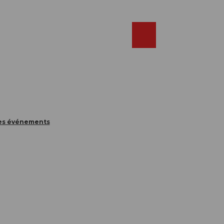
Réserver
FR
Webcams
Recherche
Shop
des événements