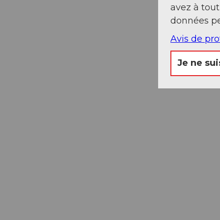
avez à tou
données pe
Avis de pr
Je ne sui