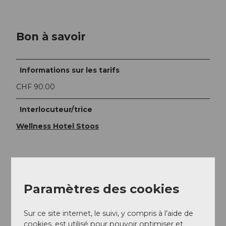
Bon à savoir
Informations sur les tarifs
CHF 90.00
Interlocuteur/trice
Wellness Hotel Stoos
À proximité
Paramètres des cookies
Regarder sur la carte
Sur ce site internet, le suivi, y compris à l’aide de
cookies, est utilisé pour pouvoir optimiser et
Evénement