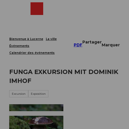
T
o
Webcams
Recherche
Menu
Shop
c
o
n
t
e
Bienvenue à Lucerne
La ville
Partager
n
PDF
Marquer
Événements
t
Calendrier des événements
FUNGA EXKURSION MIT DOMINIK
IMHOF
Excursion
Exposition