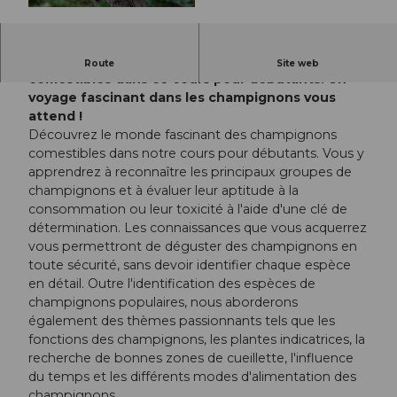
© Guidle.com
Découvrez le monde des champignons
Route
Site web
comestibles dans ce cours pour débutants. Un
voyage fascinant dans les champignons vous
attend !
Découvrez le monde fascinant des champignons
comestibles dans notre cours pour débutants. Vous y
apprendrez à reconnaître les principaux groupes de
champignons et à évaluer leur aptitude à la
consommation ou leur toxicité à l'aide d'une clé de
détermination. Les connaissances que vous acquerrez
vous permettront de déguster des champignons en
toute sécurité, sans devoir identifier chaque espèce
en détail. Outre l'identification des espèces de
champignons populaires, nous aborderons
également des thèmes passionnants tels que les
fonctions des champignons, les plantes indicatrices, la
recherche de bonnes zones de cueillette, l'influence
du temps et les différents modes d'alimentation des
champignons.