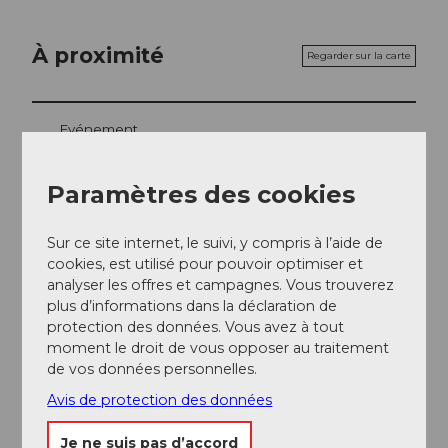
À proximité
Regarder sur la carte
Evénement
Repas & boissons
Paramètres des cookies
Sur ce site internet, le suivi, y compris à l’aide de
cookies, est utilisé pour pouvoir optimiser et
Emplacement de l'événement
analyser les offres et campagnes. Vous trouverez
plus d’informations dans la déclaration de
Haldenstrasse
protection des données. Vous avez à tout
6006
Luzern
moment le droit de vous opposer au traitement
Website
de vos données personnelles.
Arrivée
Avis de protection des données
Je ne suis pas d’accord