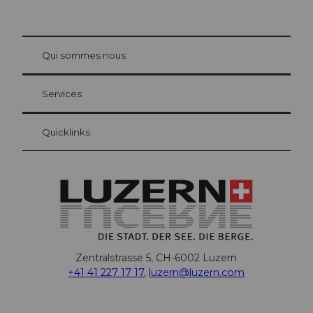
© Be
at Bre
chbü
hl
Qui sommes nous
Carte d’hôte Lucerne
Vos avantages en tant qu'hôte pour la nuit
Services
Quicklinks
Zentralstrasse 5, CH-6002 Luzern
+41 41 227 17 17
,
luzern@luzern.com