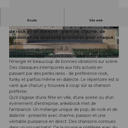
Avec des cuivres, des voix fortes et du groove,
Route
Site web
Ankebock livre un spectacle énergique de pop,
de rock et de dialecte - plein de charme, de
© Guidle.com
© Guidle.com
passion et de chansons préférées pour chaque
public.
Avec un son de cuivres saturé, des voix fortes et des
rythmes stables, Ankebock apporte de la joie, de
© Guidle.com
l'énergie et beaucoup de bonnes vibrations sur scène.
Des classiques intemporels aux hits actuels en
passant par des perles rares - de préférence rock,
funky et parfois même en dialecte. Le répertoire est si
varié que chacun y trouvera à coup sûr sa chanson
préférée.
Qu'il s'agisse d'une fête en ville, d'une soirée ou d'un
événement d'entreprise, ankebock met de
l'ambiance. Un mélange unique de pop, de rock et de
dialecte - présenté avec charme, passion et une
véritable puissance en direct. Des chansons connues
dans un nouvel habit. De la musique préférée avec du