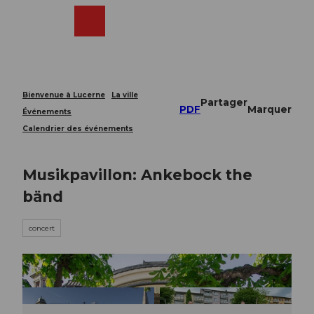
T
o
Webcams
Recherche
Menu
Shop
c
o
n
t
e
Bienvenue à Lucerne
La ville
Partager
n
PDF
Marquer
Événements
t
Calendrier des événements
Musikpavillon: Ankebock the
bänd
concert