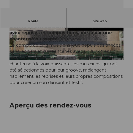
Groupe de cinq musiciens offrant depuis des
Route
Site web
années un son dansant mêlant funk, soul et rock,
avec reprises et compositions, porté par une
© Guidle.com
© Guidle.com
chanteuse puissante.
Le combo de cinq musiciens joue depuis des années
dans les bars et sur les scènes avec un funk très fin,
une soul smooth et un rock entraînant. Avec leur
© Guidle.com
chanteuse à la voix puissante, les musiciens, qui ont
été sélectionnés pour leur groove, mélangent
habilement les reprises et leurs propres compositions
pour créer un son dansant et festif.
Aperçu des rendez-vous