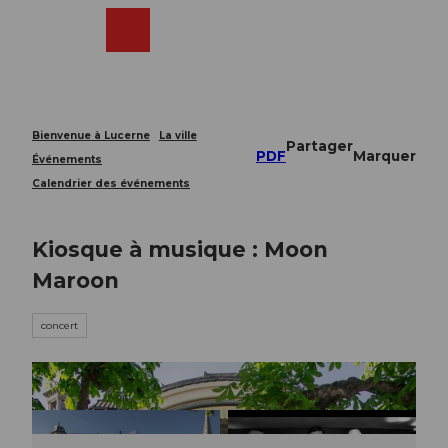
T
o
Webcams
Recherche
Menu
Shop
c
o
n
t
e
Bienvenue à Lucerne
La ville
Partager
n
PDF
Marquer
Événements
t
Calendrier des événements
Kiosque à musique : Moon
Maroon
concert