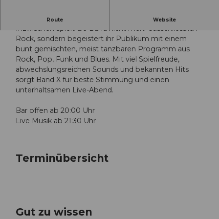
Live - Band X
Route
Website
Inzwischen spielt die Band nicht mehr ausschliesslich
Rock, sondern begeistert ihr Publikum mit einem
bunt gemischten, meist tanzbaren Programm aus
Rock, Pop, Funk und Blues. Mit viel Spielfreude,
abwechslungsreichen Sounds und bekannten Hits
sorgt Band X für beste Stimmung und einen
unterhaltsamen Live-Abend.
Bar offen ab 20:00 Uhr
Live Musik ab 21:30 Uhr
Terminübersicht
Gut zu wissen