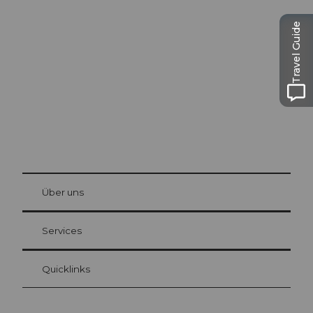
Ausflugstipps in
Luzern
Travel Guide
Die Stadt. Der See. Die Berge.
© Be
at Bre
chbü
hl
Über uns
Gästekarte Luzern
Ihre Vorteile als Übernachtungsgast
Services
Quicklinks