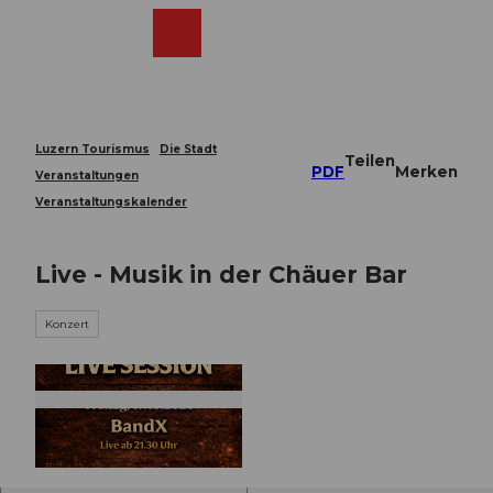
Z
u
Webcams
Merkzettel
Suche
Menü
Shop
m
I
n
h
a
Luzern Tourismus
Die Stadt
Teilen
l
PDF
Merken
Veranstaltungen
t
Veranstaltungskalender
Live - Musik in der Chäuer Bar
Konzert
© Guidle.com