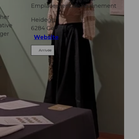
Emplacement de l'événement
cher
Heidegg
ative
6284
Gelfingen
gger
Website
Arrivée
r