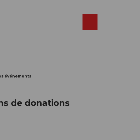
Réserver
FR
Webcams
Recherche
Shop
des événements
ns de donations