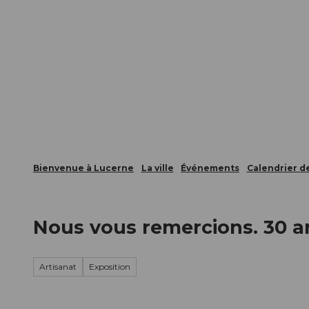
T
nts
Webcams
Carte d’hôte
o
c
La ville
La région
Informer
o
n
t
e
n
t
Bienvenue à Lucerne
La ville
Événements
Calendrier 
Nous vous remercions. 30 a
Artisanat
Exposition