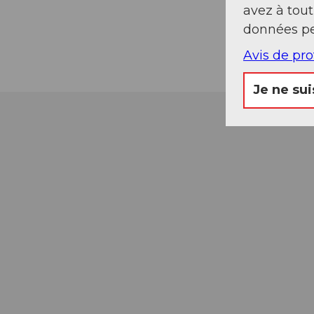
avez à tou
données pe
Avis de pr
Je ne sui