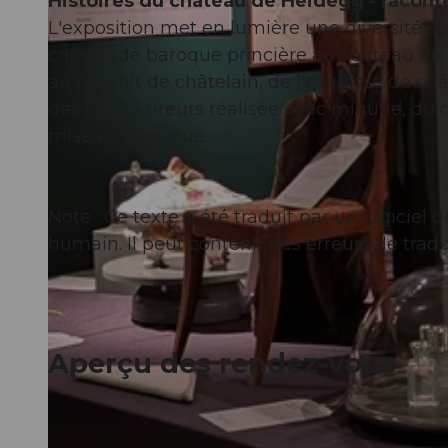
Histoires du château de Heidegg - racont
L'exposition met en lumière une diversité sur
commode baroque princière au couteau de p
au portrait de châtelain, de l'esquisse de c
des francs-tireurs réalisée avec minutie, du
mise en musique.
Note : Ce texte a été traduit par un logicie
humain. Il peut contenir des erreurs de tradu
Aperçu des rendez-vous