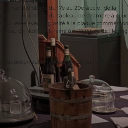
ées en 30 objets.
prenante d'objets du 17e au 20e siècle : de la
oche publicitaire, du tableau de chambre à cou
hâteau jetée avec virtuosité à la plaque commémor
 cadeau de Noël de la reine à la légende de Heide
l de traduction automatique et non par un traducteu
ction.