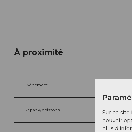
À proximité
Evénement
Paramèt
Repas & boissons
Sur ce site 
pouvoir opt
plus d’info