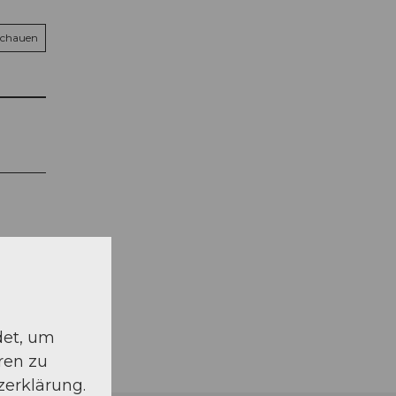
schauen
det, um
ren zu
zerklärung.