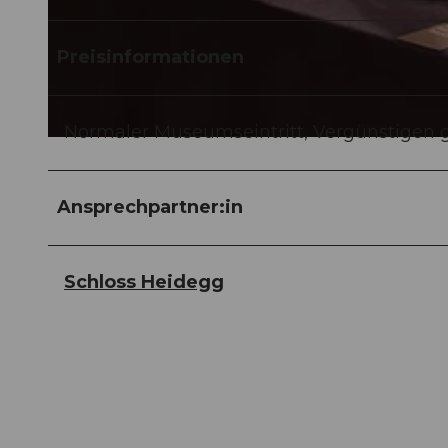
© Guidle.com
Preisinformationen
Normaler Museumseintritt, Vergünstigen g
© Guidle.com
Ansprechpartner:in
Schloss Heidegg