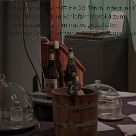
t in 30 Objekten.
an Objekten aus dem 17. bis 20. Jahrhundert ins Li
Werbesackmesser, dem Schlafzimmerbild zum
enen Schlossskizze zur minutiös gestalteten
eschenk der Queen zur vertonten Heidegger Sage