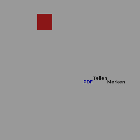
DE
ebcams
Merkzettel
Suche
Shop
Teilen
PDF
Merken