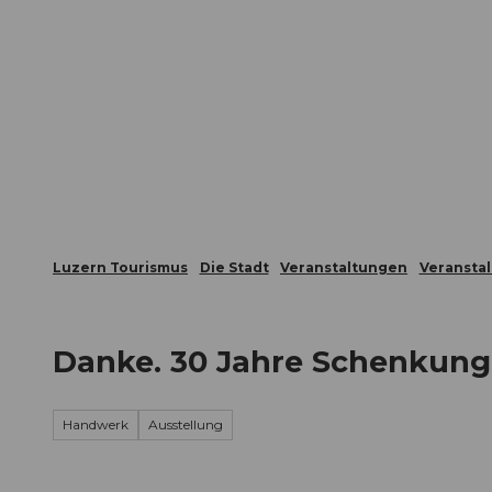
Z
ungen
Webcams
Gästekarte
u
m
Die Stadt
Die Erlebnisregion
I
n
h
a
l
t
Luzern Tourismus
Die Stadt
Veranstaltungen
Veransta
Danke. 30 Jahre Schenkun
Handwerk
Ausstellung