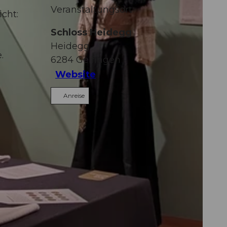
Veranstaltungsort
cht:
Schloss Heidegg
Heidegg
.
6284
Gelfingen
Website
Anreise