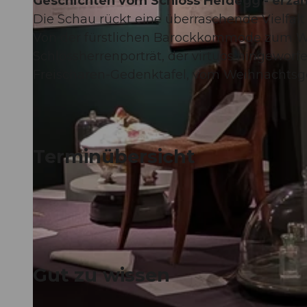
Geschichten vom Schloss Heidegg - erzähl
Die Schau rückt eine überraschende Vielfalt 
Von der fürstlichen Barockkommode zum 
Schlossherrenporträt, der virtuos hingeworf
Freischaren-Gedenktafel, vom Weihnachtsg
Terminübersicht
Gut zu wissen