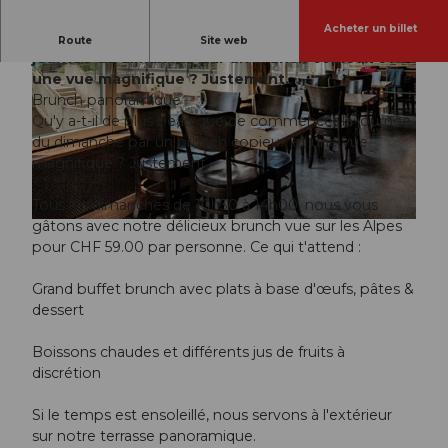
Acheter un billet
Qu'y a-t-il de plus beau que de commencer la
Route
Site web
journée du dimanche par un brunch copieux et
une vue magnifique ? Justement.
Brunch panoramique
Qu'y a-t-il de plus beau que de commencer la journée
du dimanche par un brunch copieux et une vue
magnifique ? Justement.
© Guidle.com
Tous les dimanches de 10h30 à 14h00, nous vous
gâtons avec notre délicieux brunch vue sur les Alpes
© Guidle.com
pour CHF 59.00 par personne. Ce qui t'attend :
Grand buffet brunch avec plats à base d'œufs, pâtes &
dessert
Boissons chaudes et différents jus de fruits à
discrétion
Si le temps est ensoleillé, nous servons à l'extérieur
sur notre terrasse panoramique.