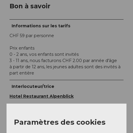
Bon à savoir
Informations sur les tarifs
CHF 59 par personne
Prix enfants
0 - 2 ans, vos enfants sont invités
3 - 11 ans, nous facturons CHF 2.00 par année d'âge
à partir de 12 ans, les jeunes adultes sont des invités à
part entière
Interlocuteur/trice
Hotel Restaurant Alpenblick
Paramètres des cookies
À proximité
Regarder sur la carte