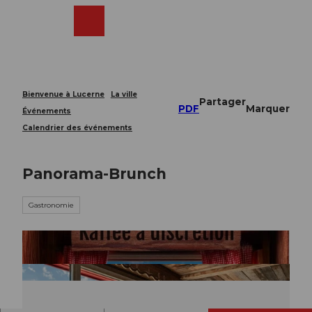
T
o
Webcams
Recherche
Menu
Shop
c
o
n
t
e
Bienvenue à Lucerne
La ville
Partager
n
PDF
Marquer
Événements
t
Calendrier des événements
Panorama-Brunch
Gastronomie