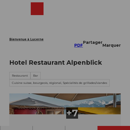
T
o
Webcams
Recherche
Menu
Shop
c
o
n
t
e
Bienvenue à Lucerne
Partager
n
PDF
Marquer
t
Hotel Restaurant Alpenblick
Restaurant
Bar
Cuisine suisse, bourgeois, régional, Spécialités de grillades/viandes