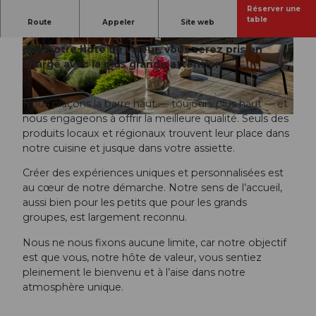
Réserver une
Nous sommes une équipe animée par une
table
Route
Appeler
Site web
passion et un engagement sans réserve. En tant
que notre hôte de valeur, vous serez pris en
© MICHEL GIESSER
© stevewenger.ch |
CC-BY-NC-ND
charge avec la plus grande attention.
.
Nous plaçons la barre haut — toujours plus haut — et
nous engageons à offrir la meilleure qualité. Seuls des
© Hotel Alpenblick, Weggis |
CC-BY-NC-ND
produits locaux et régionaux trouvent leur place dans
notre cuisine et jusque dans votre assiette.
Créer des expériences uniques et personnalisées est
au cœur de notre démarche. Notre sens de l’accueil,
aussi bien pour les petits que pour les grands
groupes, est largement reconnu.
Nous ne nous fixons aucune limite, car notre objectif
est que vous, notre hôte de valeur, vous sentiez
pleinement le bienvenu et à l’aise dans notre
atmosphère unique.