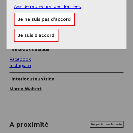
Avis de protection des données
Gibier
Je ne suis pas d’accord
Conseil
Je suis d’accord
Un coup d'œil sur le nouveau
menu
.
Réseaux sociaux
Facebook
Instagram
Interlocuteur/trice
Marco Waltert
A proximité
Regarder sur la carte