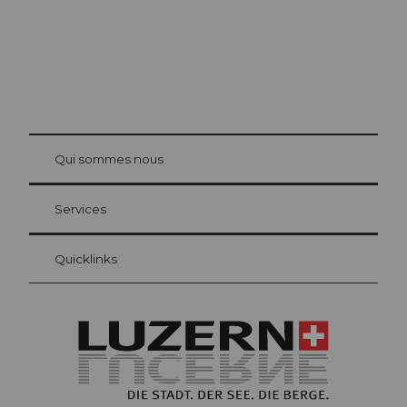
© Be
at Bre
chbü
hl
Qui sommes nous
Carte d’hôte Lucerne
Vos avantages en tant qu'hôte pour la nuit
Services
Quicklinks