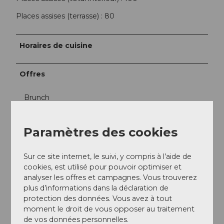
Places assises (terrasse) : 80
Horaires de cuisine
Offres
Brunch
Petit déjeuner
Paramètres des cookies
Dîner
Sur ce site internet, le suivi, y compris à l’aide de
cookies, est utilisé pour pouvoir optimiser et
Fêtes/mariages
analyser les offres et campagnes. Vous trouverez
plus d’informations dans la déclaration de
Produits
protection des données. Vous avez à tout
moment le droit de vous opposer au traitement
de vos données personnelles.
Fondue