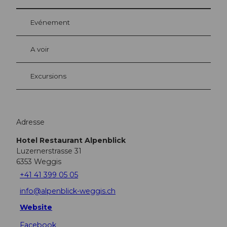
Evénement
A voir
Excursions
Adresse
Hotel Restaurant Alpenblick
Luzernerstrasse 31
6353
Weggis
+41 41 399 05 05
info@alpenblick-weggis.ch
Website
Facebook