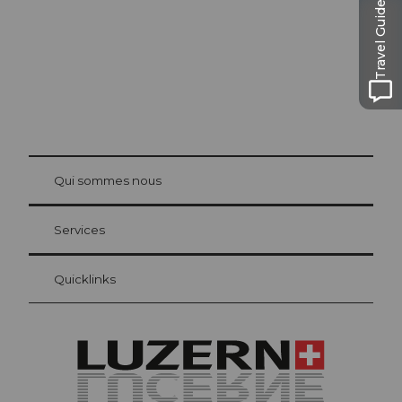
Travel Guide
© Be
at Bre
chbü
hl
Qui sommes nous
Carte d’hôte Lucerne
Vos avantages en tant qu'hôte pour la nuit
Services
Quicklinks