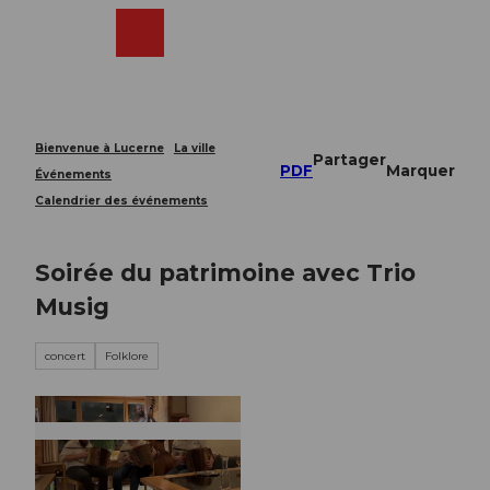
T
o
Webcams
Recherche
Menu
Shop
c
o
n
t
e
Bienvenue à Lucerne
La ville
Partager
n
PDF
Marquer
Événements
t
Calendrier des événements
Soirée du patrimoine avec Trio
Musig
concert
Folklore