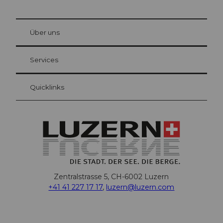
© Be
at Bre
chbü
hl
Über uns
Gästekarte Luzern
Ihre Vorteile als Übernachtungsgast
Services
Quicklinks
Zentralstrasse 5, CH-6002 Luzern
+41 41 227 17 17
,
luzern@luzern.com
F
X
Y
I
T
T
P
L
W
T