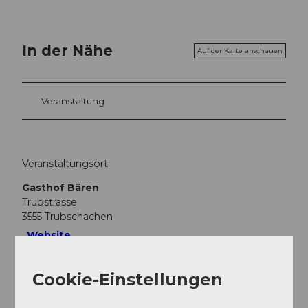
In der Nähe
Auf der Karte anschauen
Veranstaltung
Veranstaltungsort
Gasthof Bären
Trubstrasse
3555
Trubschachen
Website
Anreise
Cookie-Einstellungen