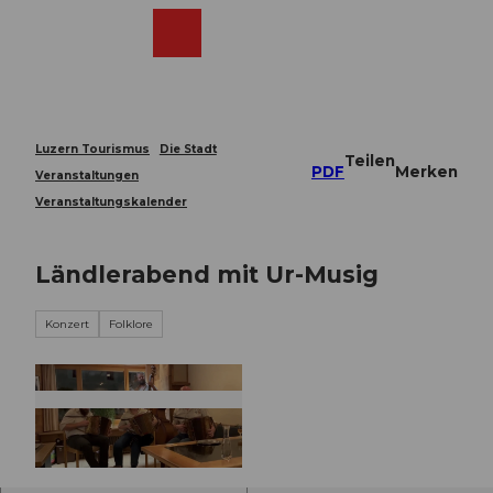
Z
u
Webcams
Merkzettel
Suche
Menü
Shop
m
I
n
h
a
Luzern Tourismus
Die Stadt
Teilen
l
PDF
Merken
Veranstaltungen
t
Veranstaltungskalender
Ländlerabend mit Ur-Musig
Konzert
Folklore
© Guidle.com