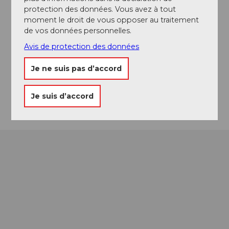
protection des données. Vous avez à tout
moment le droit de vous opposer au traitement
de vos données personnelles.
Emplacement de l'événement
Avis de protection des données
Hertensteinstrasse
Je ne suis pas d’accord
6353
Weggis
Arrivée
Je suis d’accord