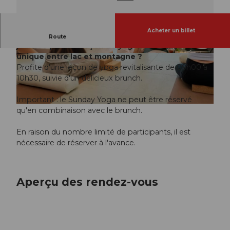
Acheter un billet
Quoi de plus agréable que de commencer la
Route
journée par une leçon de yoga dans un cadre
unique entre lac et montagne ?
© Guidle.com
© Guidle.com
Profite d'une leçon de yoga revitalisante de 09h00 à
10h30, suivie d'un délicieux brunch.
Important : le Sunday Yoga ne peut être réservé
© Guidle.com
qu'en combinaison avec le brunch.
En raison du nombre limité de participants, il est
nécessaire de réserver à l'avance.
Aperçu des rendez-vous