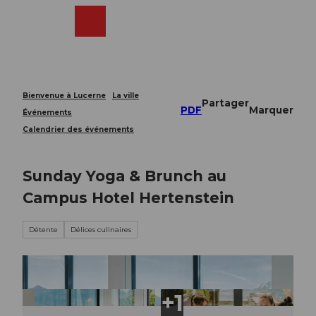
T
o
Webcams
Recherche
Menu
Shop
c
o
n
t
e
Bienvenue à Lucerne
La ville
Partager
n
PDF
Marquer
Événements
t
Calendrier des événements
Sunday Yoga & Brunch au
Campus Hotel Hertenstein
Détente
Délices culinaires