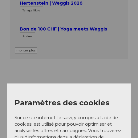
Hertenstein | Weggis 2026
Temps libre
Bon de 100 CHF | Yoga meets Weggis
Autres
montre plus
À proximité
Regarder sur la carte
Paramètres des cookies
Sur ce site internet, le suivi, y compris à l’aide de
Evénement
cookies, est utilisé pour pouvoir optimiser et
analyser les offres et campagnes. Vous trouverez
plus d’informations dans la déclaration de
Repas & boissons