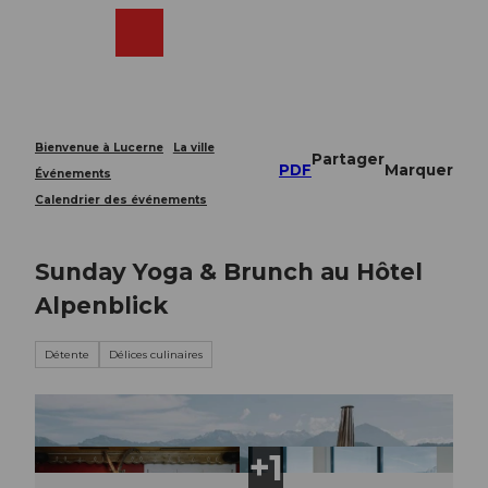
T
o
Webcams
Recherche
Menu
Shop
c
o
n
t
e
Bienvenue à Lucerne
La ville
Partager
n
PDF
Marquer
Événements
t
Calendrier des événements
Sunday Yoga & Brunch au Hôtel
Alpenblick
Détente
Délices culinaires