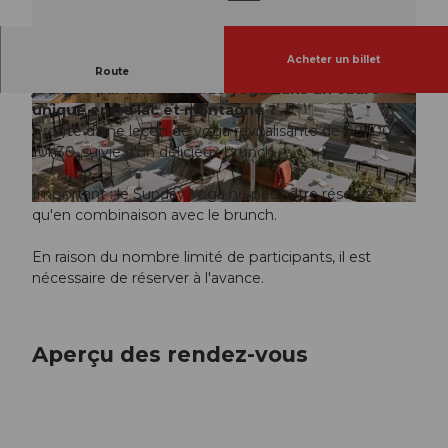
Acheter un billet
Quoi de plus agréable que de commencer la
Route
journée par une leçon de yoga dans un cadre
unique entre lac et montagne ?
© Guidle.com
© Guidle.com
Profite d'une leçon de yoga revitalisante de 09h00 à
10h30, suivie d'un délicieux brunch.
Important : le Sunday Yoga ne peut être réservé
© Guidle.com
qu'en combinaison avec le brunch.
En raison du nombre limité de participants, il est
nécessaire de réserver à l'avance.
Aperçu des rendez-vous