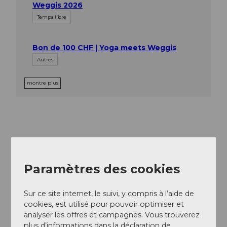
Weggis 2026
Temps libre
Bon de 100 CHF | Yoga meets Weggis
Autres
montre plus
À proximité
Regarder sur la carte
Paramètres des cookies
Sur ce site internet, le suivi, y compris à l’aide de
Evénement
cookies, est utilisé pour pouvoir optimiser et
analyser les offres et campagnes. Vous trouverez
plus d’informations dans la déclaration de
Repas & boissons