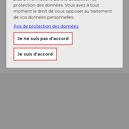
protection des données. Vous avez à tout
moment le droit de vous opposer au traitement
de vos données personnelles.
Emplacement de l'événement
Avis de protection des données
Luzernerstrasse
Je ne suis pas d’accord
6353
Weggis
Arrivée
Je suis d’accord