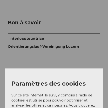
Bon à savoir
Interlocuteur/trice
Orientierungslauf-Vereinigung Luzern
À proximité
Regarder sur la carte
Paramètres des cookies
Evénement
Sur ce site internet, le suivi, y compris à l’aide de
cookies, est utilisé pour pouvoir optimiser et
analyser les offres et campagnes. Vous trouverez
Repas & boissons