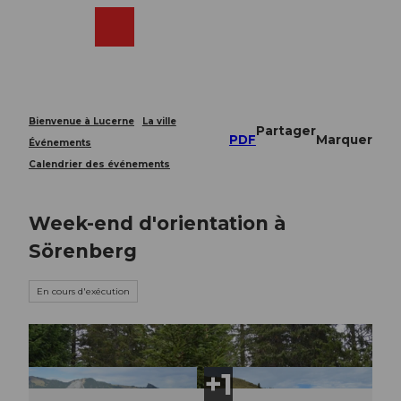
T
o
Webcams
Recherche
Menu
Shop
c
o
n
t
e
Bienvenue à Lucerne
La ville
Partager
n
PDF
Marquer
Événements
t
Calendrier des événements
Week-end d'orientation à
Sörenberg
En cours d'exécution