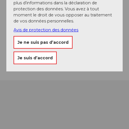
plus d’informations dans la déclaration de
protection des données. Vous avez à tout
moment le droit de vous opposer au traitement
de vos données personnelles.
Emplacement de l'événement
Avis de protection des données
Rothornstrasse
6174
Sörenberg
Je ne suis pas d’accord
Website
Je suis d’accord
Arrivée