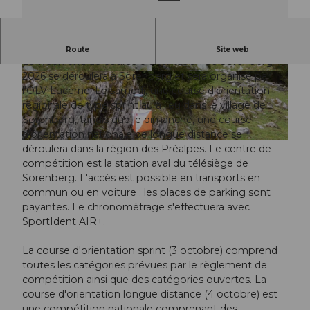
course d'orientation
Route
Site web
Le week-end de course d'orientation de Sörenberg
2026 se déroulera à Sörenberg et sera organisé par
© Guidle.com
© Guidle.com
l'OLV Lucerne. Le samedi, une course d'orientation
régionale de type sprint aura lieu dans le village de
Sörenberg, tandis que le dimanche, une course
d'orientation nationale de longue distance se
© Guidle.com
déroulera dans la région des Préalpes. Le centre de
compétition est la station aval du télésiège de
Sörenberg. L'accès est possible en transports en
commun ou en voiture ; les places de parking sont
payantes. Le chronométrage s'effectuera avec
SportIdent AIR+.
La course d'orientation sprint (3 octobre) comprend
toutes les catégories prévues par le règlement de
compétition ainsi que des catégories ouvertes. La
course d'orientation longue distance (4 octobre) est
une compétition nationale comprenant des