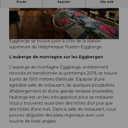
Si l'on dit "gris en bas, bleu en haut", ne
Route
Appeler
Site web
réfléchissez pas longtemps et venez à Eggberge.
La terrasse ensoleillée d'Eggberge se situe au-dessus
d'Altdorf et s'étend sur la vallée de Schächen jusqu'au
col du Klausen. Profitez de la vue magnifique sur le lac
d'Uri et le Rophaien. L'auberge de montagne
Eggberge se trouve juste à côté de la station
supérieure du téléphérique Flüelen-Eggberge.
L'auberge de montagne sur les Eggbergen
L'auberge de montagne Eggberge, entièrement
rénovée et transformée au printemps 2019, se trouve
à près de 1500 mètres d'altitude. Équipée d'une
agréable salle de restaurant, de quelques possibilités
d'hébergement et d'une grande terrasse ensoleillée,
l'auberge est un lieu très apprécié pour se restaurer.
Vous y trouverez aussi bien des hôtes d'un jour que
des hôtes d'une nuit. Dans la salle de restaurant, vous
pouvez déguster des plats régionaux avec une
touche de twist anglais.