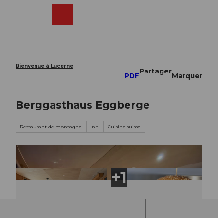
T
o
Webcams
Recherche
Menu
Shop
c
o
n
t
e
Bienvenue à Lucerne
Partager
n
PDF
Marquer
t
Berggasthaus Eggberge
Restaurant de montagne
Inn
Cuisine suisse