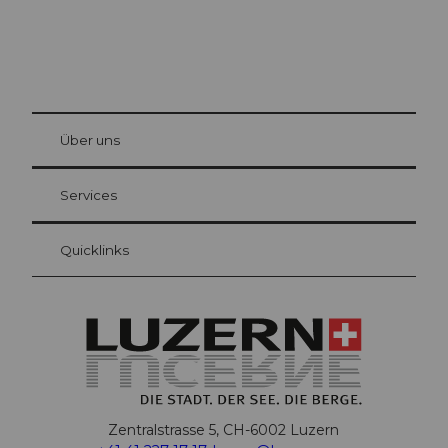
© Be
at Bre
chbü
hl
Über uns
Gästekarte Luzern
Ihre Vorteile als Übernachtungsgast
Services
Quicklinks
Zentralstrasse 5, CH-6002 Luzern