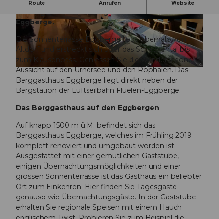
Wenn es heisst «unten grau, oben blau», dann
Route
Anrufen
Website
überlegen Sie nicht lang und kommen Sie auf die
Eggberge.
B
E
e
g
Die Sonnenterrasse Eggberge liegt oberhalb von
r
g
Altdorf und erstreckt sich über das Schächental bis
g
b
zum Klausenpass. Geniessen Sie die wunderschöne
g
e
Aussicht auf den Urnersee und den Rophaien. Das
E
a
r
Berggasthaus Eggberge liegt direkt neben der
g
s
g
Bergstation der Luftseilbahn Flüelen-Eggberge.
g
t
e
b
h
B
Das Berggasthaus auf den Eggbergen
e
a
u
r
Auf knapp 1500 m ü.M. befindet sich das
u
r
g
Berggasthaus Eggberge, welches im Frühling 2019
s
g
e
komplett renoviert und umgebaut worden ist.
E
e
S
Ausgestattet mit einer gemütlichen Gaststube,
g
r
a
einigen Übernachtungsmöglichkeiten und einer
g
.
a
grossen Sonnenterrasse ist das Gasthaus ein beliebter
b
J
l
Ort zum Einkehren. Hier finden Sie Tagesgäste
e
P
©
genauso wie Übernachtungsgäste. In der Gaststube
r
G
B
erhalten Sie regionale Speisen mit einem Hauch
g
e
englischem Twist. Probieren Sie zum Beispiel die
e