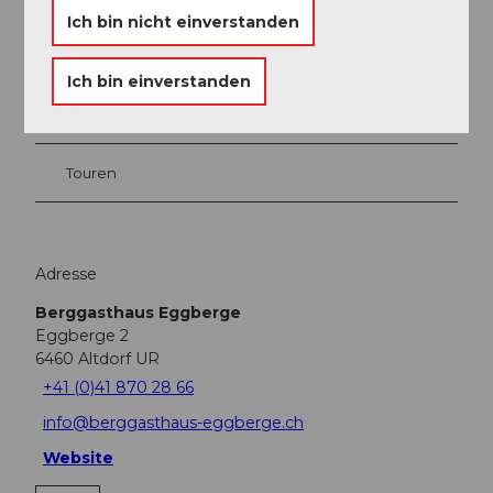
Ich bin nicht einverstanden
In der Nähe
Auf der Karte anschauen
Ich bin einverstanden
Veranstaltung
Touren
Adresse
Berggasthaus Eggberge
Eggberge 2
6460
Altdorf UR
+41 (0)41 870 28 66
info@berggasthaus-eggberge.ch
Website