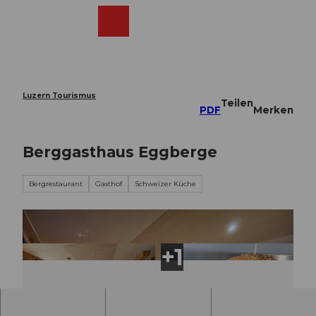
Z
u
Webcams
Merkzettel
Suche
Menü
Shop
m
I
n
h
a
Luzern Tourismus
Teilen
l
PDF
Merken
t
Berggasthaus Eggberge
Bergrestaurant
Gasthof
Schweizer Küche