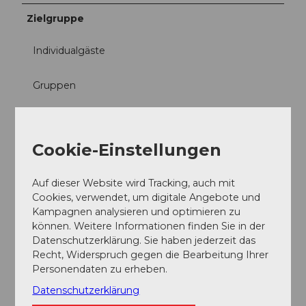
Zielgruppe
Individualgäste
Gruppen
Familien
Cookie-Einstellungen
Anreise und Parken
Eggberge ist autofrei. Mit der Luftseilbahn Flüelen-
Auf dieser Website wird Tracking, auch mit
Eggberge erreichen Sie die Bergstation innert 9
Cookies, verwendet, um digitale Angebote und
Minuten. Das Berggasthaus ist lediglich 20 Meter von
Kampagnen analysieren und optimieren zu
der Bergstation entfernt.
können. Weitere Informationen finden Sie in der
Bitte parkieren Sie bei der Luftseilbahn (Flüelerstrasse
Datenschutzerklärung. Sie haben jederzeit das
132, 6460 Altdorf).
Recht, Widerspruch gegen die Bearbeitung Ihrer
Personendaten zu erheben.
Datenschutzerklärung