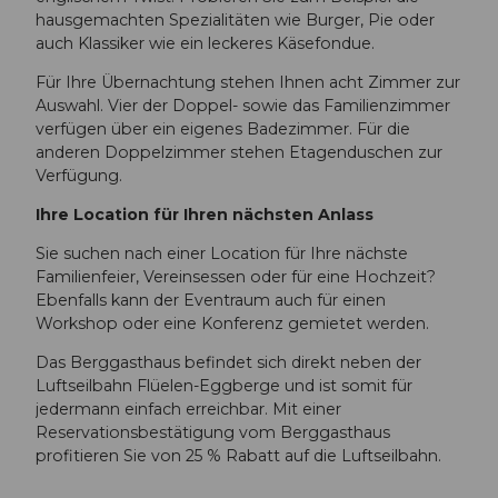
r
hausgemachten Spezialitäten wie Burger, Pie oder
-
g
auch Klassiker wie ein leckeres Käsefondue.
R
g
e
Für Ihre Übernachtung stehen Ihnen acht Zimmer zur
a
s
Auswahl. Vier der Doppel- sowie das Familienzimmer
s
t
verfügen über ein eigenes Badezimmer. Für die
t
a
anderen Doppelzimmer stehen Etagenduschen zur
h
u
Verfügung.
a
r
u
a
Ihre Location für Ihren nächsten Anlass
s
n
E
Sie suchen nach einer Location für Ihre nächste
t
g
Familienfeier, Vereinsessen oder für eine Hochzeit?
.
g
Ebenfalls kann der Eventraum auch für einen
j
b
Workshop oder eine Konferenz gemietet werden.
p
e
g
Das Berggasthaus befindet sich direkt neben der
r
Luftseilbahn Flüelen-Eggberge und ist somit für
g
jedermann einfach erreichbar. Mit einer
e
Reservationsbestätigung vom Berggasthaus
.
profitieren Sie von 25 % Rabatt auf die Luftseilbahn.
j
p