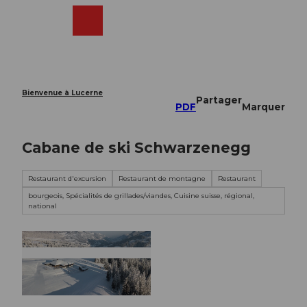
T
o
Webcams
Recherche
Menu
Shop
c
o
n
t
e
Bienvenue à Lucerne
Partager
n
PDF
Marquer
t
Cabane de ski Schwarzenegg
Restaurant d'excursion
Restaurant de montagne
Restaurant
bourgeois, Spécialités de grillades/viandes, Cuisine suisse, régional,
national
© davidkurth.com, David Kurth |
CC-BY-NC-ND