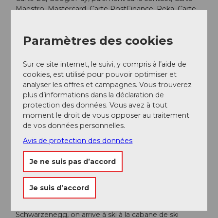
Maestro, Mastercard, Carte PostFinance, Reka, Carte
Reka, Twint, Visa
Paramètres des cookies
Produits
Fondue
Sur ce site internet, le suivi, y compris à l’aide de
cookies, est utilisé pour pouvoir optimiser et
analyser les offres et campagnes. Vous trouverez
Conseil
plus d’informations dans la déclaration de
En été, la cabane de ski Schwarzenegg est fermée,
protection des données. Vous avez à tout
mais elle peut être louée pour des événements.
moment le droit de vous opposer au traitement
de vos données personnelles.
Message important
Avis de protection des données
À pied : du village de Sörenberg, vous êtes en 10 min
Je ne suis pas d’accord
environ avec la télécabine Rossweid au restaurant
Erlebnis et de là, en 20 min à pied, vous atteignez la
cabane de ski Schwarzenegg.
Je suis d’accord
Au ski : Avec le téléski Dorf puis le double téléski
Schwarzenegg, on arrive à ski à la cabane de ski