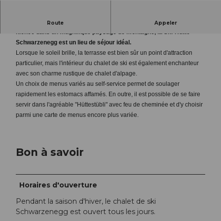
Légèrement à l'écart de l'agitation, mais au milieu de la piste de ski,
Route
Appeler
nichée dans un magnifique paysage de montagne, la Ski-Hütte
Schwarzenegg est un lieu de séjour idéal.
Lorsque le soleil brille, la terrasse est bien sûr un point d'attraction
particulier, mais l'intérieur du chalet de ski est également enchanteur
avec son charme rustique de chalet d'alpage.
Un choix de menus variés au self-service permet de soulager
rapidement les estomacs affamés. En outre, il est possible de se faire
servir dans l'agréable "Hüttestübli" avec feu de cheminée et d'y choisir
parmi une carte de menus encore plus variée.
Bon à savoir
Horaires d'ouverture
Pendant la saison d'hiver, le chalet de ski
Schwarzenegg est ouvert tous les jours.