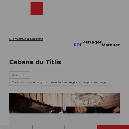
T
o
Webcams
Recherche
Menu
Shop
c
o
n
t
e
Bienvenue à Lucerne
Partager
n
PDF
Marquer
t
Cabane du Titlis
Restaurant
Cuisine suisse, sans gluten, sans lactose, régional, végétarien, vegan