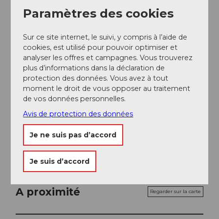
Paramètres des cookies
Seniors
Offres
Sur ce site internet, le suivi, y compris à l’aide de
cookies, est utilisé pour pouvoir optimiser et
analyser les offres et campagnes. Vous trouverez
Dîner
plus d’informations dans la déclaration de
protection des données. Vous avez à tout
Réservation en ligne possible
moment le droit de vous opposer au traitement
de vos données personnelles.
Réseaux sociaux
Avis de protection des données
Facebook
Instagram
Je ne suis pas d’accord
Je suis d’accord
A proximité
Regarder sur la carte