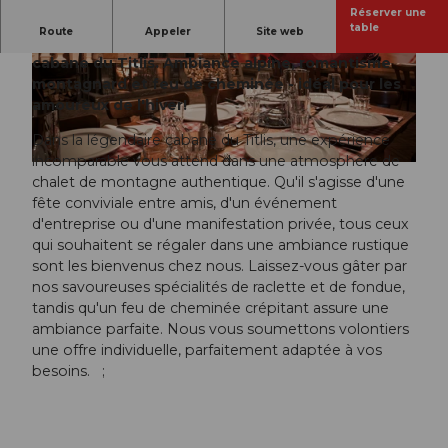
Réserver une
table
Route
Appeler
Site web
Savourez raclette et fondue dans la légendaire
cabane du Titlis. Ambiance alpine, romantisme
© Hotel Seeburg |
CC-BY
© Hotel Seeburg |
CC-BY
montagnard et feu de cheminée - idéal pour les
amoureux de l'hiver!
Dans la légendaire cabane du Titlis, une expérience
incomparable vous attend dans une atmosphère de
© Hotel Seeburg |
CC-BY
chalet de montagne authentique. Qu'il s'agisse d'une
fête conviviale entre amis, d'un événement
d'entreprise ou d'une manifestation privée, tous ceux
qui souhaitent se régaler dans une ambiance rustique
sont les bienvenus chez nous. Laissez-vous gâter par
nos savoureuses spécialités de raclette et de fondue,
tandis qu'un feu de cheminée crépitant assure une
ambiance parfaite. Nous vous soumettons volontiers
une offre individuelle, parfaitement adaptée à vos
besoins. ;