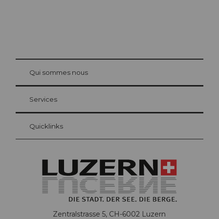
© Be
at Bre
chbü
hl
Qui sommes nous
Carte d’hôte Lucerne
Vos avantages en tant qu'hôte pour la nuit
Services
Quicklinks
Zentralstrasse 5, CH-6002 Luzern