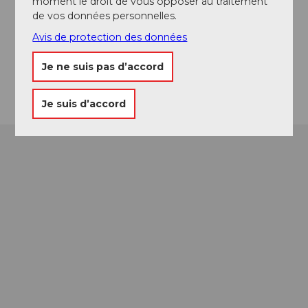
moment le droit de vous opposer au traitement
+41 41 662 20 00
de vos données personnelles.
info@cafe-zumstein.ch
Avis de protection des données
Website
Je ne suis pas d’accord
Arrivée
Je suis d’accord