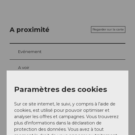
A proximité
Regarder sur la carte
Evénement
A voir
Excursions
Paramètres des cookies
Sur ce site internet, le suivi, y compris à l’aide de
cookies, est utilisé pour pouvoir optimiser et
Adresse
analyser les offres et campagnes. Vous trouverez
Dorfplatz 9
plus d’informations dans la déclaration de
6072
Sachseln
protection des données. Vous avez à tout