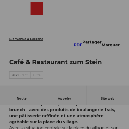
T
o
Webcams
Recherche
Menu
Shop
c
o
n
t
e
Bienvenue à Lucerne
Partager
n
PDF
Marquer
t
Café & Restaurant zum Stein
Restaurant
autre
Le Café & Restaurant zum Stein à Sachseln est
Route
Appeler
Site web
l'endroit idéal pour le petit-déjeuner, le café et le
brunch - avec des produits de boulangerie frais,
une pâtisserie raffinée et une atmosphère
agréable sur la place du village.
Avec sa situation centrale sur la place du village et son