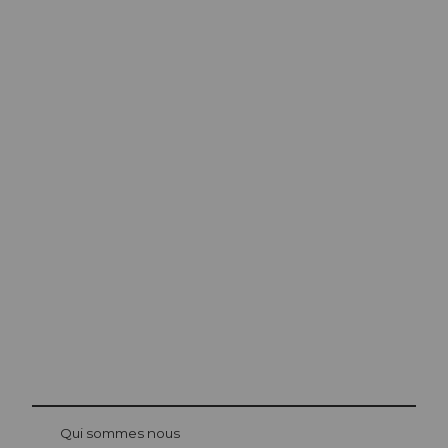
Conseils
d’excursion à
Lucerne
La ville. Le lac. Les montagnes.
© Be
at Bre
chbü
hl
Qui sommes nous