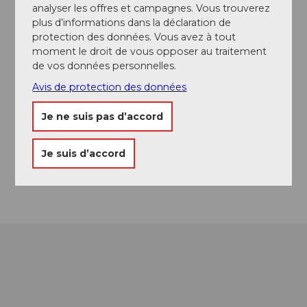
Cornelia Scherer
analyser les offres et campagnes. Vous trouverez
plus d’informations dans la déclaration de
protection des données. Vous avez à tout
Adresse
moment le droit de vous opposer au traitement
Restaurant Sagali KIG
de vos données personnelles.
Kanzelsagen Rohrmatt
Avis de protection des données
6130
Willisau
+41 (0)41 970 15 53
Je ne suis pas d’accord
Website
Je suis d’accord
Instagram
Arrivée