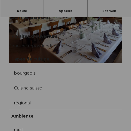
Route
Appeler
Site web
Bon à savoir
Horaires d'ouverture
Jours de repos: lundi, mardi
©
CC-BY-NC-ND
Types de cuisine
©
CC-BY-NC-ND
bourgeois
Cuisine suisse
régional
Ambiente
rural