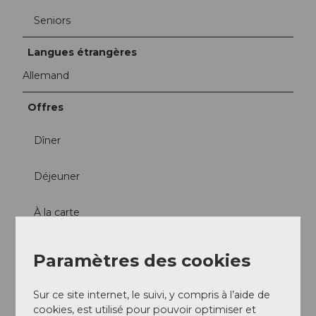
Seniors
Langues étrangères
Allemand
Offres
Dîner
Déjeuner
À la carte
Réseaux sociaux
Paramètres des cookies
Instagram
Sur ce site internet, le suivi, y compris à l’aide de
Interlocuteur/trice
cookies, est utilisé pour pouvoir optimiser et