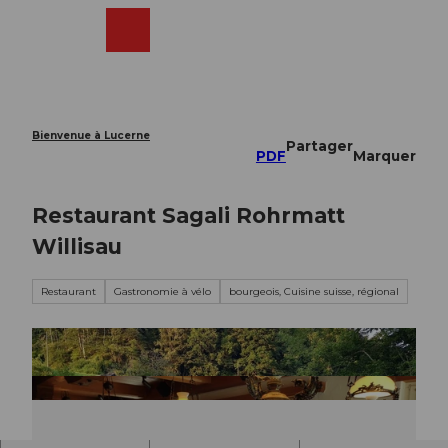
T
o
Webcams
Recherche
Menu
Shop
c
o
n
t
e
Bienvenue à Lucerne
Partager
n
PDF
Marquer
t
Restaurant Sagali Rohrmatt
Willisau
Restaurant
Gastronomie à vélo
bourgeois, Cuisine suisse, régional