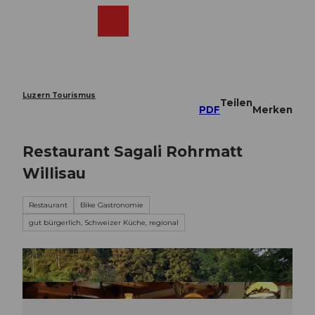
Z
u
Webcams
Merkzettel
Suche
Menü
Shop
m
I
n
h
a
Luzern Tourismus
Teilen
l
PDF
Merken
t
Restaurant Sagali Rohrmatt
Willisau
Restaurant
Bike Gastronomie
gut bürgerlich, Schweizer Küche, regional