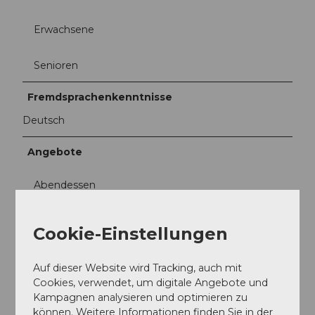
Erwachsene
Senioren
Fremdsprachenkenntnisse
Deutsch
Angebote
Abendessen
Mittagessen
Cookie-Einstellungen
À la Carte
Auf dieser Website wird Tracking, auch mit
Cookies, verwendet, um digitale Angebote und
Tipp
Kampagnen analysieren und optimieren zu
Jeden Donnerstag Töfftreff
können. Weitere Informationen finden Sie in der