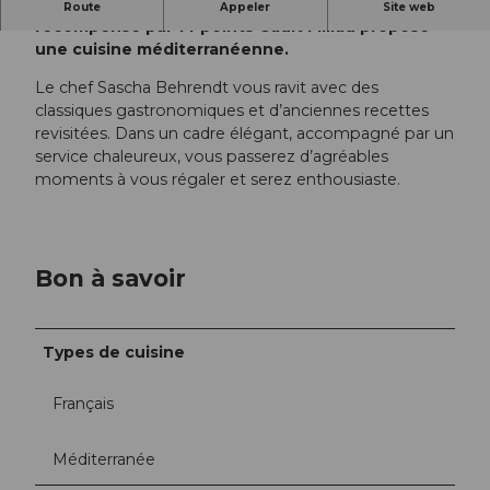
Le restaurant gastronomique Sauvage
Route
Appeler
Site web
récompensé par 14 points Gault Millau propose
une cuisine méditerranéenne.
Le chef Sascha Behrendt vous ravit avec des
classiques gastronomiques et d’anciennes recettes
revisitées. Dans un cadre élégant, accompagné par un
service chaleureux, vous passerez d’agréables
moments à vous régaler et serez enthousiaste.
Bon à savoir
Types de cuisine
Français
Méditerranée