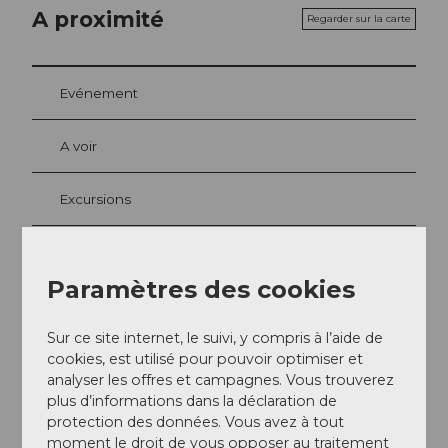
A proximité
Regarder sur la carte
Evénement
A voir
Excursions
Paramètres des cookies
Adresse
Restaurant Sauvage
Sur ce site internet, le suivi, y compris à l’aide de
Bahnhofstrasse 30
cookies, est utilisé pour pouvoir optimiser et
6000
Luzern
analyser les offres et campagnes. Vous trouverez
+41 (0)41 210 16 66
plus d’informations dans la déclaration de
protection des données. Vous avez à tout
mail@wilden-mann.ch
moment le droit de vous opposer au traitement