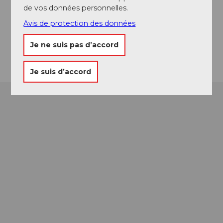
Website
de vos données personnelles.
Facebook
Avis de protection des données
Instagram
Arrivée
Je ne suis pas d’accord
Je suis d’accord