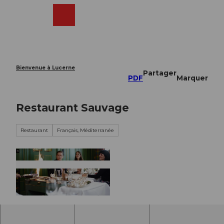
T
o
Webcams
Recherche
Menu
Shop
c
o
n
t
e
Bienvenue à Lucerne
Partager
n
PDF
Marquer
t
Restaurant Sauvage
Restaurant
Français, Méditerranée
© Luzern Tourismus |
CC-BY-NC-ND