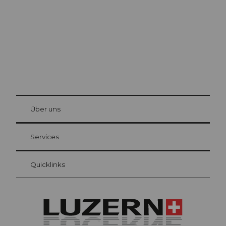
© Be
at Bre
chbü
hl
Über uns
Gästekarte Luzern
Ihre Vorteile als Übernachtungsgast
Services
Quicklinks