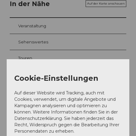
In der Nähe
Auf der Karte anschauen
Veranstaltung
Sehenswertes
Touren
Cookie-Einstellungen
Adresse
Auf dieser Website wird Tracking, auch mit
Restaurant Sauvage
Cookies, verwendet, um digitale Angebote und
Bahnhofstrasse 30
Kampagnen analysieren und optimieren zu
6000
Luzern
können. Weitere Informationen finden Sie in der
+41 (0)41 210 16 66
Datenschutzerklärung. Sie haben jederzeit das
Recht, Widerspruch gegen die Bearbeitung Ihrer
mail@wilden-mann.ch
Personendaten zu erheben.