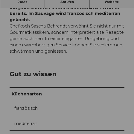
Der Name des mit 14 Gault Millau Punkten
Route
Anrufen
Website
ausgezeichneten Gourmetrestaurants verrät es
bereits. Im Sauvage wird französisch mediterran
gekocht.
Chefkoch Sascha Behrendt verwöhnt Sie nicht nur mit
Gourmetklassikern, sondern interpretiert alte Rezepte
gerne auch neu. In einer eleganten Umgebung und
einem warmherzigen Service können Sie schlemmen,
schwärmen und geniessen.
Gut zu wissen
Küchenarten
französisch
mediterran