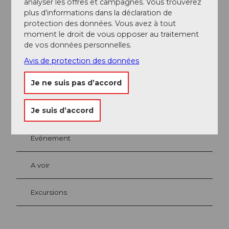
analyser les offres et campagnes. Vous trouverez
plus d’informations dans la déclaration de
Interlocuteur/trice
protection des données. Vous avez à tout
moment le droit de vous opposer au traitement
Achermann
de vos données personnelles.
Avis de protection des données
Je ne suis pas d’accord
A proximité
Regarder sur la carte
Je suis d’accord
Evénement
A voir
Excursions