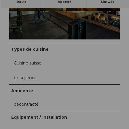
Route
Appeler
Site web
Bon à savoir
© Rolf Neeser |
CC-BY-NC-ND
© Rolf Neeser |
CC-BY-NC-ND
Horaires d'ouverture
Jours de repos: lundi, dimanche
© Rolf Neeser |
CC-BY-NC-ND
Types de cuisine
Cuisine suisse
bourgeois
Ambiente
décontracté
Équipement / installation