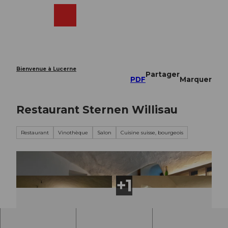
T
o
Webcams
Recherche
Menu
Shop
c
o
n
t
e
Bienvenue à Lucerne
Partager
n
PDF
Marquer
t
Restaurant Sternen Willisau
Restaurant
Vinothèque
Salon
Cuisine suisse, bourgeois