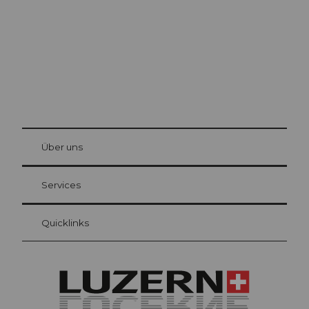
© Be
at Bre
chbü
hl
Über uns
Gästekarte Luzern
Ihre Vorteile als Übernachtungsgast
Services
Quicklinks