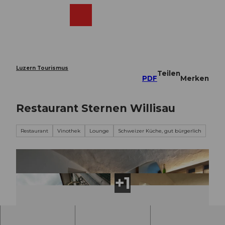
Z
u
Webcams
Merkzettel
Suche
Menü
Shop
m
I
n
h
a
Luzern Tourismus
Teilen
l
PDF
Merken
t
Restaurant Sternen Willisau
Restaurant
Vinothek
Lounge
Schweizer Küche, gut bürgerlich