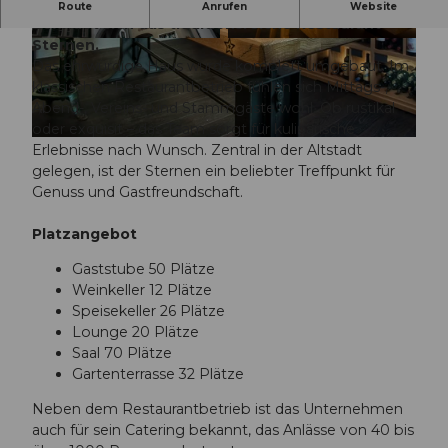
Mitten im oberen Tor der Altstadt Willisau
Route
Anrufen
Website
befindet sich das traditionsreiche Restaurant
Sternen.
© Rolf Neeser |
CC-BY-NC-ND
© Rolf Neeser |
CC-BY-NC-ND
Das ehrwürdige Haus wurde komplett umgebaut. Im
klassischen Restaurantbetrieb fühlen sich Mittags-,
Abend-, Vereins- und Stammgäste wohl. Ob rustikal
oder exquisit – das Team sorgt für kulinarische
© Rolf Neeser |
CC-BY-NC-ND
Erlebnisse nach Wunsch. Zentral in der Altstadt
gelegen, ist der Sternen ein beliebter Treffpunkt für
Genuss und Gastfreundschaft.
Platzangebot
Gaststube 50 Plätze
Weinkeller 12 Plätze
Speisekeller 26 Plätze
Lounge 20 Plätze
Saal 70 Plätze
Gartenterrasse 32 Plätze
Neben dem Restaurantbetrieb ist das Unternehmen
auch für sein Catering bekannt, das Anlässe von 40 bis