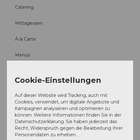
Catering
Mittagessen
À la Carte
Menüs
Feste/Hochzeiten
Cookie-Einstellungen
Party Service
Auf dieser Website wird Tracking, auch mit
Produkte
Cookies, verwendet, um digitale Angebote und
Kampagnen analysieren und optimieren zu
können. Weitere Informationen finden Sie in der
regionale Produkte
Datenschutzerklärung. Sie haben jederzeit das
Recht, Widerspruch gegen die Bearbeitung Ihrer
Wild
Personendaten zu erheben.