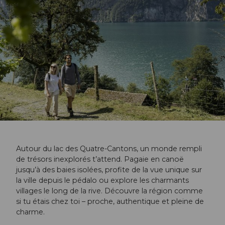
Autour du lac des Quatre-Cantons, un monde rempli
de trésors inexplorés t’attend. Pagaie en canoë
jusqu’à des baies isolées, profite de la vue unique sur
la ville depuis le pédalo ou explore les charmants
villages le long de la rive. Découvre la région comme
si tu étais chez toi – proche, authentique et pleine de
charme.